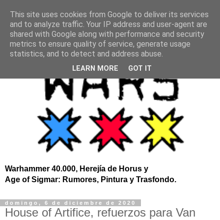
This site uses cookies from Google to deliver its services
and to analyze traffic. Your IP address and user-agent are
shared with Google along with performance and security
metrics to ensure quality of service, generate usage
statistics, and to detect and address abuse.
LEARN MORE
GOT IT
Warhammer 40.000, Herejía de Horus y
Age of Sigmar: Rumores, Pintura y Trasfondo.
domingo, 6 de diciembre de 2020
House of Artifice, refuerzos para Van