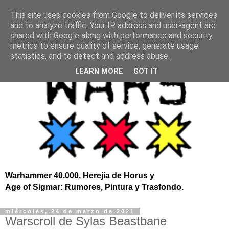
This site uses cookies from Google to deliver its services
and to analyze traffic. Your IP address and user-agent are
shared with Google along with performance and security
metrics to ensure quality of service, generate usage
statistics, and to detect and address abuse.
LEARN MORE
GOT IT
Warhammer 40.000, Herejía de Horus y
Age of Sigmar: Rumores, Pintura y Trasfondo.
miércoles, 24 de marzo de 2021
Warscroll de Sylas Beastbane