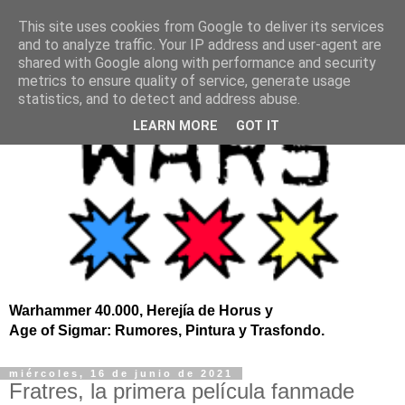
This site uses cookies from Google to deliver its services
and to analyze traffic. Your IP address and user-agent are
shared with Google along with performance and security
metrics to ensure quality of service, generate usage
statistics, and to detect and address abuse.
LEARN MORE
GOT IT
Warhammer 40.000, Herejía de Horus y
Age of Sigmar: Rumores, Pintura y Trasfondo.
miércoles, 16 de junio de 2021
Fratres, la primera película fanmade