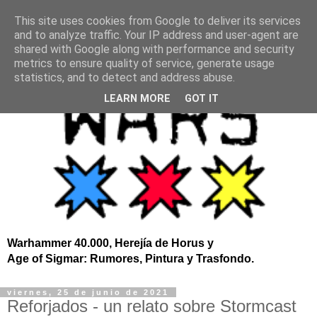
This site uses cookies from Google to deliver its services
and to analyze traffic. Your IP address and user-agent are
shared with Google along with performance and security
metrics to ensure quality of service, generate usage
statistics, and to detect and address abuse.
LEARN MORE
GOT IT
Warhammer 40.000, Herejía de Horus y
Age of Sigmar: Rumores, Pintura y Trasfondo.
viernes, 25 de junio de 2021
Reforjados - un relato sobre Stormcast