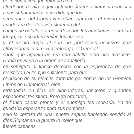
de la confusión que reinaba a su
alrededor. Debía seguir gritando órdenes claras y concisas
a sus subordinados a medida que los
seguidores del Caos avanzaban, para que el miedo no se
apoderara de ellos. El estruendo del
campo de batalla era ensordecedor: los arcabuces escupían
fuego, las espadas crujían los huesos
y el viento rugía al son de poderosos hechizos que
atravesaban el aire. Sin embargo, el General
sabía que aquello no era una batalla, sino una masacre.
Había enviado a la orden de caballería
en semigrifo al flanco derecho con la esperanza de que
resistieran el tiempo suficiente para que
el núcleo de su ejército, formado por tropas de los Gremios
Libres de Hammerhal, bien
ordenadas en filas de alabarderos, lanceros y grandes
espaderos; resistiera. Pero ya era tarde,
el flanco caería pronto y el enemigo los rodearía. Ya no
quedaba esperanza para sus hombres,
solo la certeza de una muerte segura habiendo servido al
dios Sigmar en la guerra lo mejor que
fueron capaces.