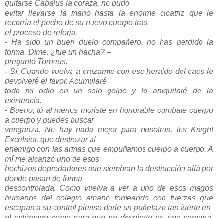
quitarse Cabalus la coraza, no pudo
evitar llevarse la mano hasta la enorme cicatriz que le
recorría el pecho de su nuevo cuerpo tras
el proceso de reforja.
- Ha sido un buen duelo compañero, no has perdido la
forma. Dime, ¿fue un hacha? –
preguntó Torneus.
- Sí. Cuando vuelva a cruzarme con ese heraldo del caos le
devolveré el favor. Acumularé
todo mi odio en un solo golpe y lo aniquilaré de la
existencia.
- Bueno, tú al menos moriste en honorable combate cuerpo
a cuerpo y puedes buscar
venganza. No hay nada mejor para nosotros, los Knight
Excelsior, que destrozar al
enemigo con las armas que empuñamos cuerpo a cuerpo. A
mí me alcanzó uno de esos
hechizos depredadores que siembran la destrucción allá por
donde pasan de forma
descontrolada. Como vuelva a ver a uno de esos magos
humanos del colegio arcano tonteando con fuerzas que
escapan a su control pienso darle un puñetazo tan fuerte en
el estómago como para que no despierte en una semana.