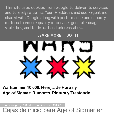
This site uses cookies from Google to deliver its services
and to analyze traffic. Your IP address and user-agent are
shared with Google along with performance and security
metrics to ensure quality of service, generate usage
statistics, and to detect and address abuse.
LEARN MORE
GOT IT
Warhammer 40.000, Herejía de Horus y
Age of Sigmar: Rumores, Pintura y Trasfondo.
domingo, 18 de julio de 2021
Cajas de inicio para Age of Sigmar en