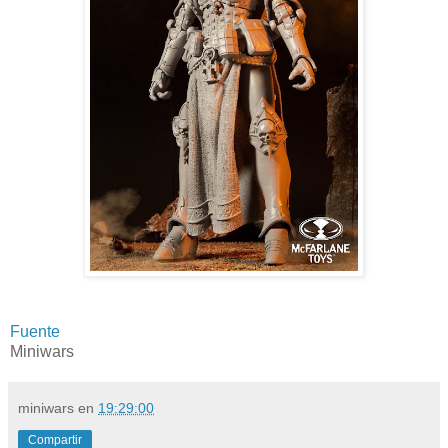
Fuente
Miniwars
miniwars
en
19:29:00
Compartir