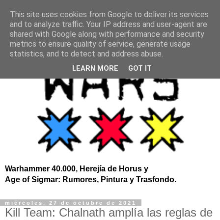
This site uses cookies from Google to deliver its services
and to analyze traffic. Your IP address and user-agent are
shared with Google along with performance and security
metrics to ensure quality of service, generate usage
statistics, and to detect and address abuse.
LEARN MORE
GOT IT
Warhammer 40.000, Herejía de Horus y
Age of Sigmar: Rumores, Pintura y Trasfondo.
miércoles, 27 de octubre de 2021
Kill Team: Chalnath amplía las reglas de