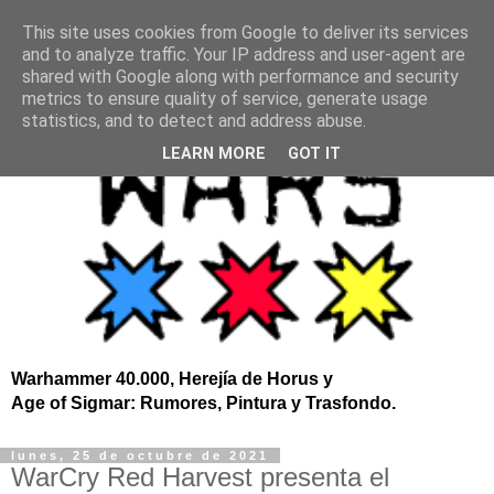
This site uses cookies from Google to deliver its services
and to analyze traffic. Your IP address and user-agent are
shared with Google along with performance and security
metrics to ensure quality of service, generate usage
statistics, and to detect and address abuse.
LEARN MORE
GOT IT
Warhammer 40.000, Herejía de Horus y
Age of Sigmar: Rumores, Pintura y Trasfondo.
lunes, 25 de octubre de 2021
WarCry Red Harvest presenta el