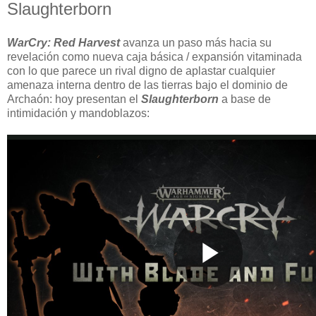
Slaughterborn
WarCry: Red Harvest
avanza un paso más hacia su
revelación como nueva caja básica / expansión vitaminada
con lo que parece un rival digno de aplastar cualquier
amenaza interna dentro de las tierras bajo el dominio de
Archaón: hoy presentan el
Slaughterborn
a base de
intimidación y mandoblazos: