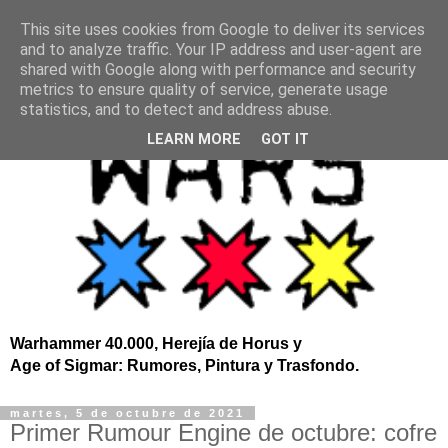
This site uses cookies from Google to deliver its services
and to analyze traffic. Your IP address and user-agent are
shared with Google along with performance and security
metrics to ensure quality of service, generate usage
statistics, and to detect and address abuse.
LEARN MORE
GOT IT
Warhammer 40.000, Herejía de Horus y
Age of Sigmar: Rumores, Pintura y Trasfondo.
martes, 5 de octubre de 2021
Primer Rumour Engine de octubre: cofre