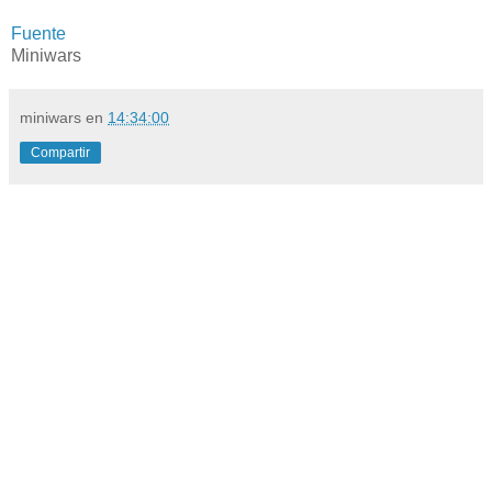
Fuente
Miniwars
miniwars
en
14:34:00
Compartir