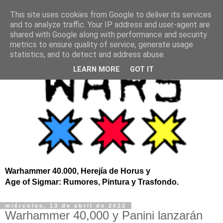
This site uses cookies from Google to deliver its services
and to analyze traffic. Your IP address and user-agent are
shared with Google along with performance and security
metrics to ensure quality of service, generate usage
statistics, and to detect and address abuse.
LEARN MORE
GOT IT
Warhammer 40.000, Herejía de Horus y
Age of Sigmar: Rumores, Pintura y Trasfondo.
miércoles, 13 de abril de 2022
Warhammer 40,000 y Panini lanzarán