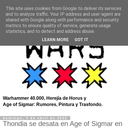
This site uses cookies from Google to deliver its services
and to analyze traffic. Your IP address and user-agent are
shared with Google along with performance and security
metrics to ensure quality of service, generate usage
statistics, and to detect and address abuse.
LEARN MORE
GOT IT
Warhammer 40.000, Herejía de Horus y
Age of Sigmar: Rumores, Pintura y Trasfondo.
domingo, 3 de abril de 2022
Thondia se desata en Age of Sigmar en