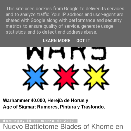
This site uses cookies from Google to deliver its services
and to analyze traffic. Your IP address and user-agent are
shared with Google along with performance and security
metrics to ensure quality of service, generate usage
statistics, and to detect and address abuse.
LEARN MORE
GOT IT
Warhammer 40.000, Herejía de Horus y
Age of Sigmar: Rumores, Pintura y Trasfondo.
domingo, 19 de marzo de 2017
Nuevo Battletome Blades of Khorne en