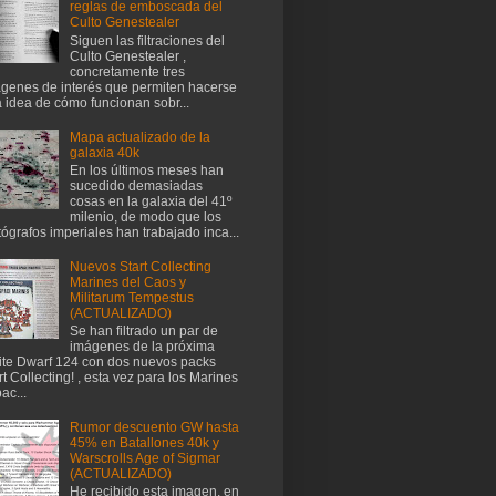
reglas de emboscada del
Culto Genestealer
Siguen las filtraciones del
Culto Genestealer ,
concretamente tres
genes de interés que permiten hacerse
 idea de cómo funcionan sobr...
Mapa actualizado de la
galaxia 40k
En los últimos meses han
sucedido demasiadas
cosas en la galaxia del 41º
milenio, de modo que los
tógrafos imperiales han trabajado inca...
Nuevos Start Collecting
Marines del Caos y
Militarum Tempestus
(ACTUALIZADO)
Se han filtrado un par de
imágenes de la próxima
te Dwarf 124 con dos nuevos packs
rt Collecting! , esta vez para los Marines
ac...
Rumor descuento GW hasta
45% en Batallones 40k y
Warscrolls Age of Sigmar
(ACTUALIZADO)
He recibido esta imagen, en