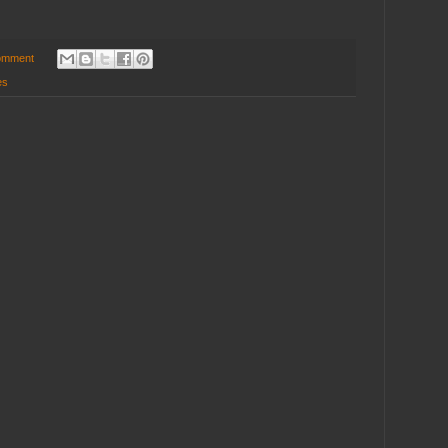
omment
es