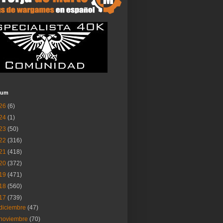
ium
26
(6)
24
(1)
23
(50)
22
(316)
21
(418)
20
(372)
19
(471)
18
(560)
17
(739)
diciembre
(47)
noviembre
(70)