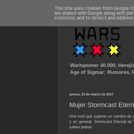
This site uses cookies from Google to 
are shared with Google along with per
statistics, and to detect and address
Warhammer 40.000, Herejía
Age of Sigmar: Rumores, P
jueves, 23 de marzo de 2017
Mujer Stormcast Etern
Una mini que supone un cambio de pe
y en general. Stormcast Eternal de
saben pelear: