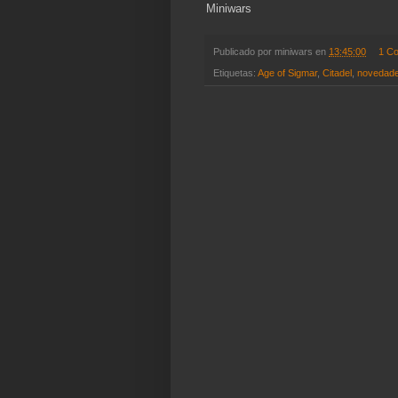
Miniwars
Publicado por
miniwars
en
13:45:00
1 C
Etiquetas:
Age of Sigmar
,
Citadel
,
novedad