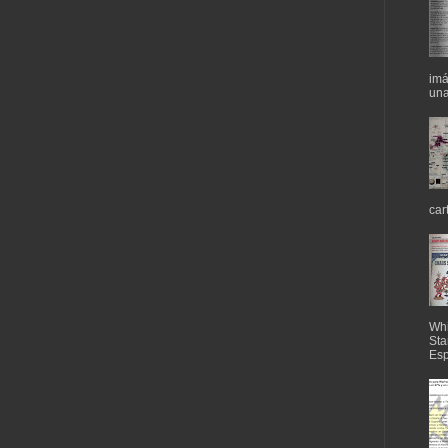
imá
una
car
Whi
Sta
Esp