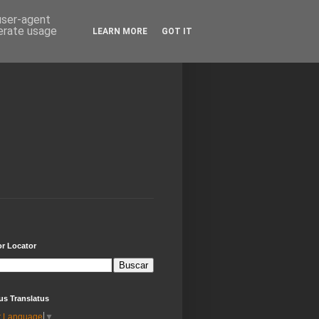
 user-agent
nerate usage
LEARN MORE
GOT IT
or Locator
us Translatus
t Language
▼