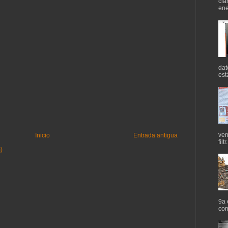
cla
ene
dat
est
ven
Inicio
Entrada antigua
filtr.
)
9a 
cor