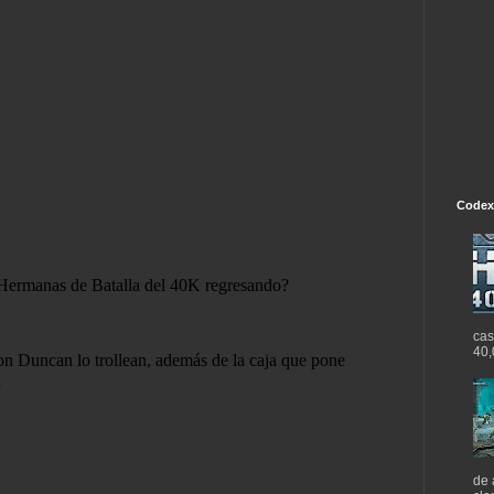
Codex
cas
40,
de 