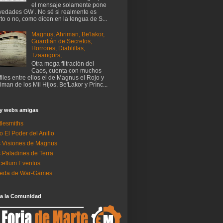
el mensaje solamente pone
edades GW . No sé si realmente es
rto o no, como dicen en la lengua de S...
Magnus, Ahriman, Be'lakor,
Guardián de Secretos,
Horrores, Diablillas,
Tzaangors,...
Otra mega filtración del
Caos, cuenta con muchos
files entre ellos el de Magnus el Rojo y
iman de los Mil Hijos, Be'Lakor y Prínc...
 y webs amigas
tlesmiths
o El Poder del Anillo
 Visiones de Magnus
 Paladines de Terra
ellum Eventus
neda de War-Games
 a la Comunidad