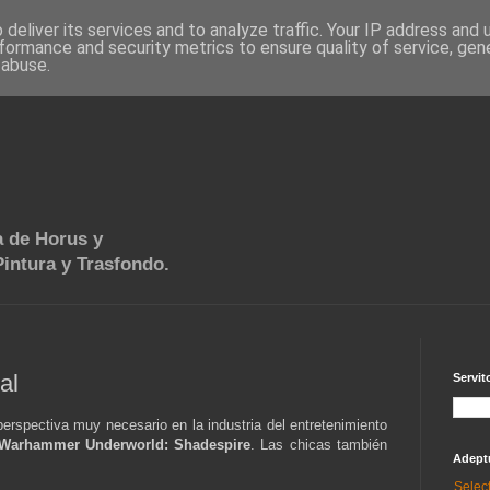
deliver its services and to analyze traffic. Your IP address and
formance and security metrics to ensure quality of service, ge
 abuse.
 de Horus y
intura y Trasfondo.
al
Servit
rspectiva muy necesario en la industria del entretenimiento
Warhammer Underworld: Shadespire
. Las chicas también
Adept
Selec