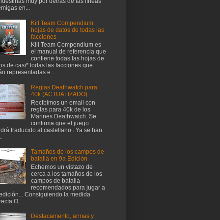
ndestinas muy por detrás de las líneas
migas en...
Kill Team Compendium:
hojas de datos de todas las
facciones
Kill Team Compendium es
el manual de referencia que
contiene todas las hojas de
os de casi* todas las facciones que
án representadas e...
Reglas Deathwatch para
40k (ACTUALIZADO)
Recibimos un email con
reglas para 40k de los
Marines Deathwatch. Se
confirma que el juego
drá traducido al castellano . Ya se han
..
Tamaños de los campos de
batalla en 9a Edición
Echemos un vistazo de
cerca a los tamaños de los
campos de batalla
recomendados para jugar a
edición... Consiguiendo la medida
recta O...
Destacamento, armas y