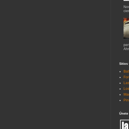
Nov
cie
per
Ahr
Sitios
Bat
For
Las
Los
Mac
Pi
Únete