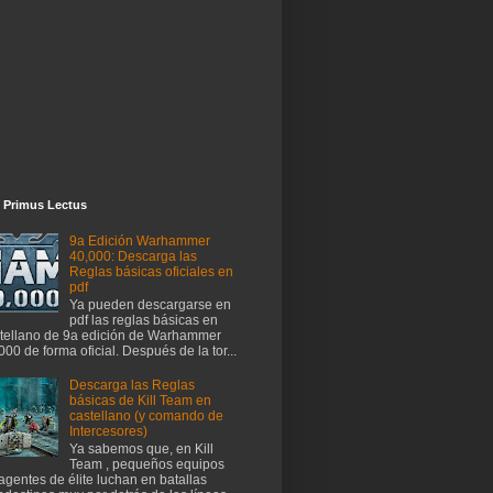
 Primus Lectus
9a Edición Warhammer
40,000: Descarga las
Reglas básicas oficiales en
pdf
Ya pueden descargarse en
pdf las reglas básicas en
tellano de 9a edición de Warhammer
000 de forma oficial. Después de la tor...
Descarga las Reglas
básicas de Kill Team en
castellano (y comando de
Intercesores)
Ya sabemos que, en Kill
Team , pequeños equipos
agentes de élite luchan en batallas