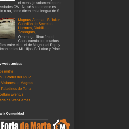
el mensaje solamente pone
edades GW . No sé si realmente es
rto o no, como dicen en la lengua de S...
Magnus, Ahriman, Be'lakor,
Guardián de Secretos,
Horrores, Diablillas,
Tzaangors,...
Otra mega filtración del
Caos, cuenta con muchos
files entre ellos el de Magnus el Rojo y
iman de los Mil Hijos, Be'Lakor y Prínc...
 y webs amigas
tlesmiths
o El Poder del Anillo
 Visiones de Magnus
 Paladines de Terra
ellum Eventus
neda de War-Games
 a la Comunidad