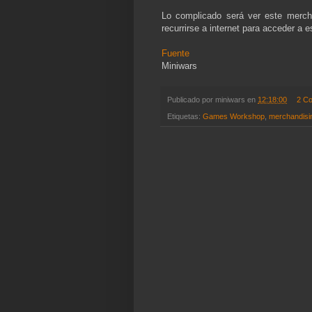
Lo complicado será ver este mercha
recurrirse a internet para acceder a 
Fuente
Miniwars
Publicado por
miniwars
en
12:18:00
2 C
Etiquetas:
Games Workshop
,
merchandisi