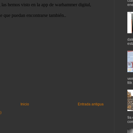
cla
ene
dat
est
ven
filtr.
Inicio
Entrada antigua
)
9a 
cor