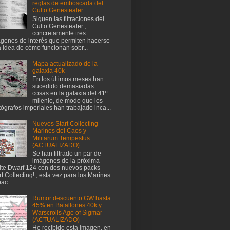
reglas de emboscada del
Culto Genestealer
Siguen las filtraciones del
Culto Genestealer ,
concretamente tres
genes de interés que permiten hacerse
 idea de cómo funcionan sobr...
Mapa actualizado de la
galaxia 40k
En los últimos meses han
sucedido demasiadas
cosas en la galaxia del 41º
milenio, de modo que los
tógrafos imperiales han trabajado inca...
Nuevos Start Collecting
Marines del Caos y
Militarum Tempestus
(ACTUALIZADO)
Se han filtrado un par de
imágenes de la próxima
te Dwarf 124 con dos nuevos packs
rt Collecting! , esta vez para los Marines
ac...
Rumor descuento GW hasta
45% en Batallones 40k y
Warscrolls Age of Sigmar
(ACTUALIZADO)
He recibido esta imagen, en