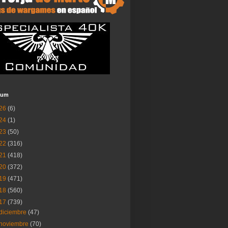
ium
26
(6)
24
(1)
23
(50)
22
(316)
21
(418)
20
(372)
19
(471)
18
(560)
17
(739)
diciembre
(47)
noviembre
(70)