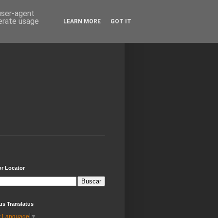
 user-agent
nerate usage
LEARN MORE
GOT IT
or Locator
us Translatus
t Language
▼