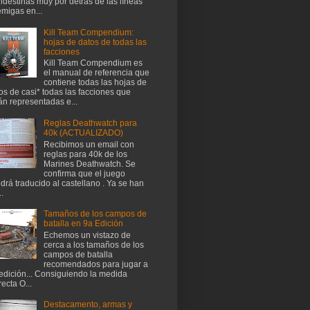
ndestinas muy por detrás de las líneas
migas en...
Kill Team Compendium:
hojas de datos de todas las
facciones
Kill Team Compendium es
el manual de referencia que
contiene todas las hojas de
os de casi* todas las facciones que
án representadas e...
Reglas Deathwatch para
40k (ACTUALIZADO)
Recibimos un email con
reglas para 40k de los
Marines Deathwatch. Se
confirma que el juego
drá traducido al castellano . Ya se han
..
Tamaños de los campos de
batalla en 9a Edición
Echemos un vistazo de
cerca a los tamaños de los
campos de batalla
recomendados para jugar a
edición... Consiguiendo la medida
recta O...
Destacamento, armas y