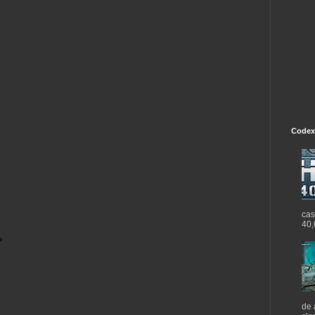
Codex
cas
40,
de 