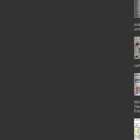
imá
una
car
Whi
Sta
Esp