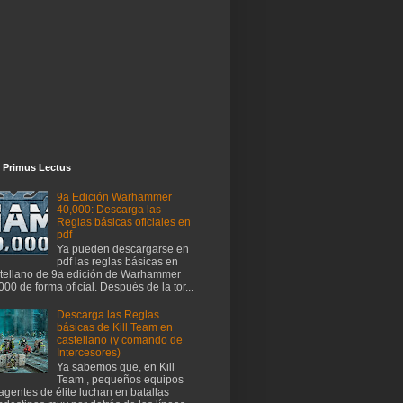
 Primus Lectus
9a Edición Warhammer
40,000: Descarga las
Reglas básicas oficiales en
pdf
Ya pueden descargarse en
pdf las reglas básicas en
tellano de 9a edición de Warhammer
000 de forma oficial. Después de la tor...
Descarga las Reglas
básicas de Kill Team en
castellano (y comando de
Intercesores)
Ya sabemos que, en Kill
Team , pequeños equipos
agentes de élite luchan en batallas