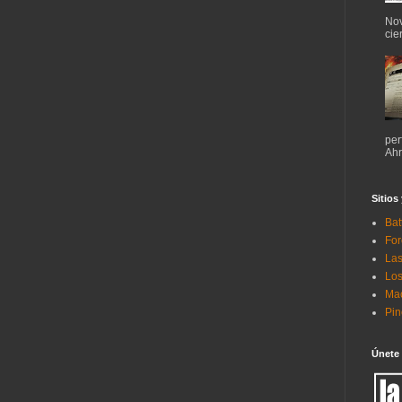
Nov
cie
per
Ahr
Sitios
Bat
For
Las
Los
Mac
Pi
Únete