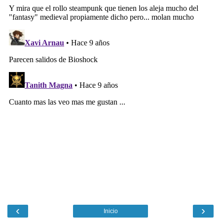
‹
›
Inicio