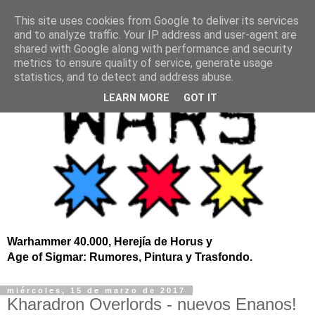
This site uses cookies from Google to deliver its services
and to analyze traffic. Your IP address and user-agent are
shared with Google along with performance and security
metrics to ensure quality of service, generate usage
statistics, and to detect and address abuse.
LEARN MORE
GOT IT
Warhammer 40.000, Herejía de Horus y
Age of Sigmar: Rumores, Pintura y Trasfondo.
miércoles, 15 de marzo de 2017
Kharadron Overlords - nuevos Enanos!