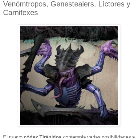
Venómtropos, Genestealers, Líctores y
Carnifexes
El nuevo
códex Tiránidos
contempla varias posibilidades a