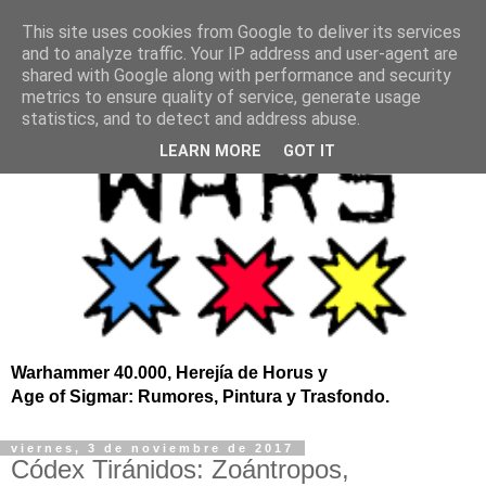
This site uses cookies from Google to deliver its services
and to analyze traffic. Your IP address and user-agent are
shared with Google along with performance and security
metrics to ensure quality of service, generate usage
statistics, and to detect and address abuse.
LEARN MORE
GOT IT
Warhammer 40.000, Herejía de Horus y
Age of Sigmar: Rumores, Pintura y Trasfondo.
viernes, 3 de noviembre de 2017
Códex Tiránidos: Zoántropos,