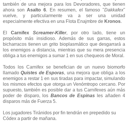
también de una mejora para los Devoradores, que tienen
ahora son
Asalto 6
. En resumen, el famoso "
Dakkafex
"
vuelve, y particularmente va a ser una unidad
especialmente efectiva en una Flota Enajmbre de
Kronos
.
El
Carnifex
Screamer-Killer
, por otro lado, tiene un
propósito más insidioso. Además de sus garras, estos
bicharracos tienen un grito bioplasmático que desgarrará a
los enemigos a distancia, mientras que su mera presencia
obliga a tus enemigos a sumar 1 en sus chequeos de Moral.
Todos los Carnifex se benefician de un nuevo biomorfo
llamado
Quistes de Esporas
, una mejora que obliga a los
enemigos a restar 1 en sus tiradas para impactar, simulando
los mismos efectos que otorga un Venómtropo cercano. Por
supuesto, también es posible dar a tus Carnifexes aún más
poder de disparo, los
Bancos de Espinas
les añaden 4
disparos más de Fuerza 5.
Los jugadores Tiránidos por fin tendrán en prepedido su
Códex a partir de mañana.