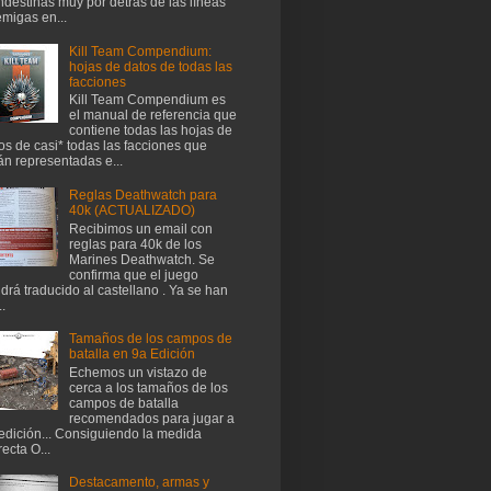
ndestinas muy por detrás de las líneas
migas en...
Kill Team Compendium:
hojas de datos de todas las
facciones
Kill Team Compendium es
el manual de referencia que
contiene todas las hojas de
os de casi* todas las facciones que
án representadas e...
Reglas Deathwatch para
40k (ACTUALIZADO)
Recibimos un email con
reglas para 40k de los
Marines Deathwatch. Se
confirma que el juego
drá traducido al castellano . Ya se han
..
Tamaños de los campos de
batalla en 9a Edición
Echemos un vistazo de
cerca a los tamaños de los
campos de batalla
recomendados para jugar a
edición... Consiguiendo la medida
recta O...
Destacamento, armas y