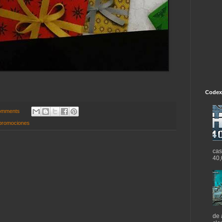
Codex
omments
promociones
cas
40,
de 