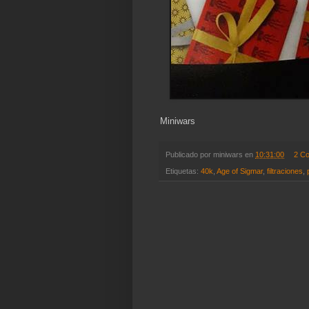
Miniwars
Publicado por
miniwars
en
10:31:00
2 C
Etiquetas:
40k
,
Age of Sigmar
,
filtraciones
,