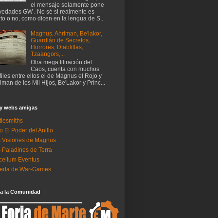
el mensaje solamente pone
edades GW . No sé si realmente es
rto o no, como dicen en la lengua de S...
Magnus, Ahriman, Be'lakor,
Guardián de Secretos,
Horrores, Diablillas,
Tzaangors,...
Otra mega filtración del
Caos, cuenta con muchos
files entre ellos el de Magnus el Rojo y
iman de los Mil Hijos, Be'Lakor y Prínc...
 y webs amigas
tlesmiths
o El Poder del Anillo
 Visiones de Magnus
 Paladines de Terra
ellum Eventus
neda de War-Games
 a la Comunidad