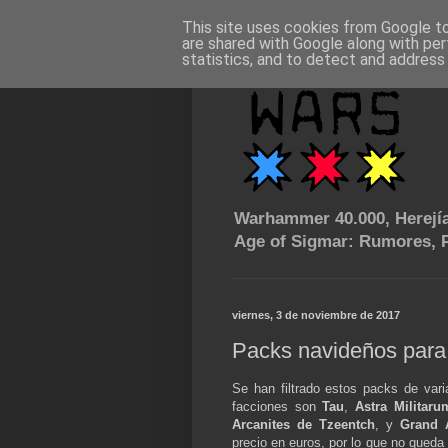
This site uses cookies from Google to 
are shared with Google along with per
statistics, and to detect and address
Warhammer 40.000, Herejía
Age of Sigmar: Rumores, P
viernes, 3 de noviembre de 2017
Packs navideños para
Se han filtrado estos packs de var
facciones son
Tau
,
Astra Militaru
Arcanites de Tzeentch
, y
Grand 
precio en euros, por lo que no queda