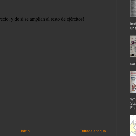
imá
una
car
Whi
Sta
Esp
Inicio
Entrada antigua