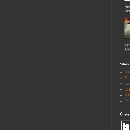
)
Nov
cie
per
Ahr
Sitios
Bat
For
Las
Los
Mac
Pi
Únete