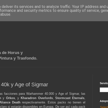
deliver its services and to analyze traffic. Your IP address and
formance and security metrics to ensure quality of service, ge
 abuse.
 de Horus y
intura y Trasfondo.
 40k y Age of Sigmar
Servit
ias facciones para Warhammer 40.000 y Age of Sigmar, las
m
y
Orkos
, y
Kharadron Overlords
,
Stormcast Eternals
,
Adept
Aliance Death
respectivamente. Estos packs no tienen el
 claro si estarán disponibles en Europa. De ser así cada pack
Selec