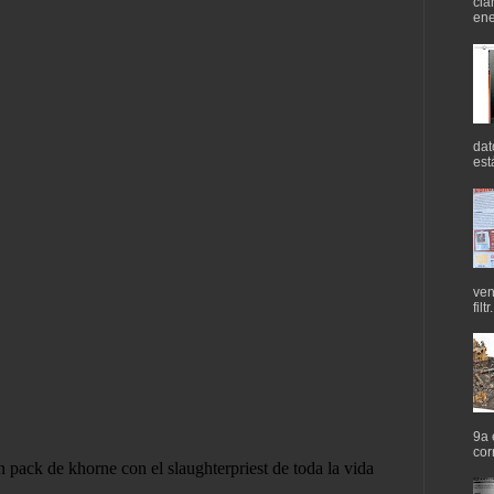
cla
ene
dat
est
ven
filtr.
9a 
cor