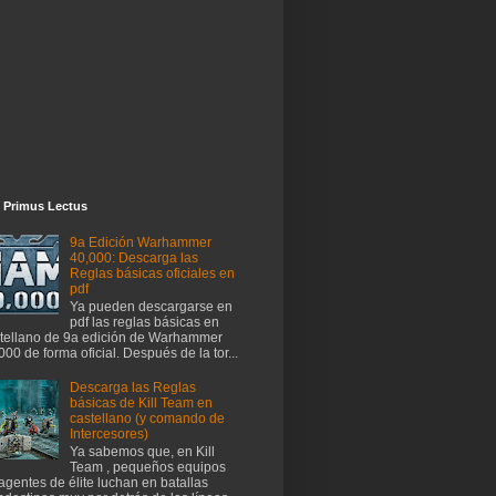
 Primus Lectus
9a Edición Warhammer
40,000: Descarga las
Reglas básicas oficiales en
pdf
Ya pueden descargarse en
pdf las reglas básicas en
tellano de 9a edición de Warhammer
000 de forma oficial. Después de la tor...
Descarga las Reglas
básicas de Kill Team en
castellano (y comando de
Intercesores)
Ya sabemos que, en Kill
Team , pequeños equipos
agentes de élite luchan en batallas