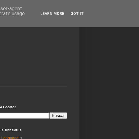
 user-agent
nerate usage
LEARN MORE
GOT IT
or Locator
us Translatus
t Language
▼