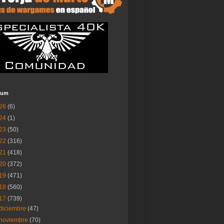
ium
26
(6)
24
(1)
23
(50)
22
(316)
21
(418)
20
(372)
19
(471)
18
(560)
17
(739)
diciembre
(47)
noviembre
(70)