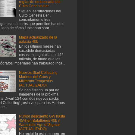
reglas de emboscada del
Culto Genestealer
Siguen las filtraciones del
Culto Genestealer ,
concretamente tres
genes de interés que permiten hacerse
 idea de cómo funcionan sobr...
Mapa actualizado de la
galaxia 40k
En los últimos meses han
sucedido demasiadas
cosas en la galaxia del 41º
milenio, de modo que los
tógrafos imperiales han trabajado inca...
Nuevos Start Collecting
Marines del Caos y
Militarum Tempestus
(ACTUALIZADO)
Se han filtrado un par de
imágenes de la próxima
te Dwarf 124 con dos nuevos packs
rt Collecting! , esta vez para los Marines
ac...
Rumor descuento GW hasta
45% en Batallones 40k y
Warscrolls Age of Sigmar
(ACTUALIZADO)
He recibido esta imagen, en