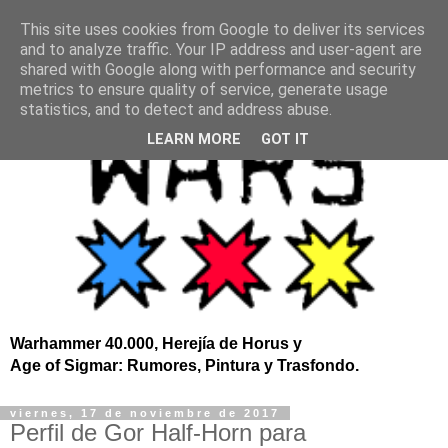
This site uses cookies from Google to deliver its services
and to analyze traffic. Your IP address and user-agent are
shared with Google along with performance and security
metrics to ensure quality of service, generate usage
statistics, and to detect and address abuse.
LEARN MORE
GOT IT
Warhammer 40.000, Herejía de Horus y
Age of Sigmar: Rumores, Pintura y Trasfondo.
viernes, 17 de noviembre de 2017
Perfil de Gor Half-Horn para