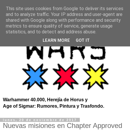
This site uses cookies from Google to deliver its services
and to analyze traffic. Your IP address and user-agent are
shared with Google along with performance and security
metrics to ensure quality of service, generate usage
statistics, and to detect and address abuse.
LEARN MORE
GOT IT
Warhammer 40.000, Herejía de Horus y
Age of Sigmar: Rumores, Pintura y Trasfondo.
lunes, 20 de noviembre de 2017
Nuevas misiones en Chapter Approved