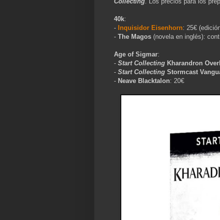
Collecting
. Los precios para los pr
40k
:
-
Inquisidor Eisenhorn
: 25€ (edició
-
The Magos
(novela en inglés): con
Age of Sigmar
:
-
Start Collecting
Kharandron Over
-
Start Collecting
Stormcast Vangu
-
Neave Blacktalon
: 20€