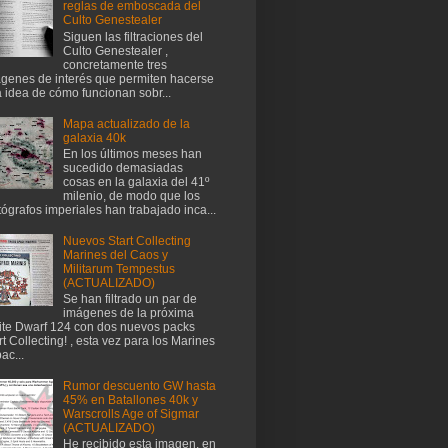
reglas de emboscada del
Culto Genestealer
Siguen las filtraciones del
Culto Genestealer ,
concretamente tres
genes de interés que permiten hacerse
 idea de cómo funcionan sobr...
Mapa actualizado de la
galaxia 40k
En los últimos meses han
sucedido demasiadas
cosas en la galaxia del 41º
milenio, de modo que los
tógrafos imperiales han trabajado inca...
Nuevos Start Collecting
Marines del Caos y
Militarum Tempestus
(ACTUALIZADO)
Se han filtrado un par de
imágenes de la próxima
te Dwarf 124 con dos nuevos packs
rt Collecting! , esta vez para los Marines
ac...
Rumor descuento GW hasta
45% en Batallones 40k y
Warscrolls Age of Sigmar
(ACTUALIZADO)
He recibido esta imagen, en