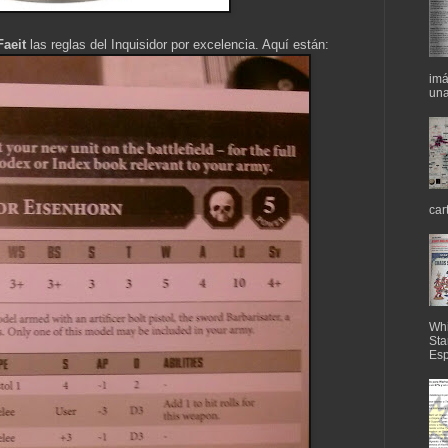
Faeit
las reglas del Inquisidor por excelencia. Aquí están:
imá
una
car
Whi
Sta
Esp