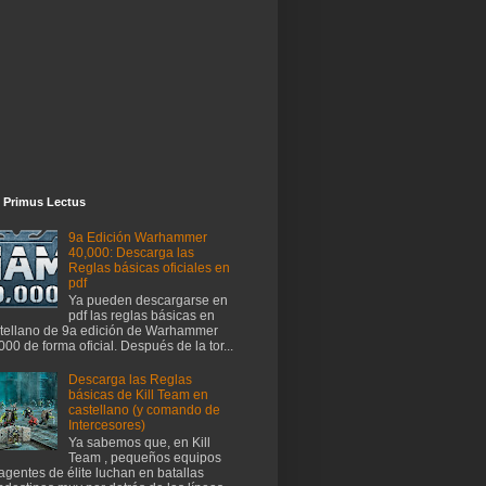
 Primus Lectus
9a Edición Warhammer
40,000: Descarga las
Reglas básicas oficiales en
pdf
Ya pueden descargarse en
pdf las reglas básicas en
tellano de 9a edición de Warhammer
000 de forma oficial. Después de la tor...
Descarga las Reglas
básicas de Kill Team en
castellano (y comando de
Intercesores)
Ya sabemos que, en Kill
Team , pequeños equipos
agentes de élite luchan en batallas