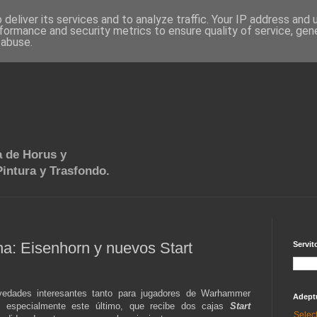
deliver its services and to analyze traffic. Your IP address and
formance and security metrics to ensure quality of service, ge
 abuse.
 de Horus y
intura y Trasfondo.
a: Eisenhorn y nuevos Start
Servit
edades interesantes tanto para jugadores de Warhammer
Adept
 especialmente este último, que recibe dos cajas
Start
Selec