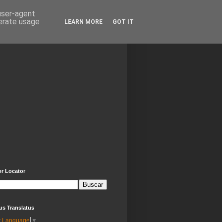
 user-agent
nerate usage
LEARN MORE
GOT IT
or Locator
us Translatus
t Language
▼