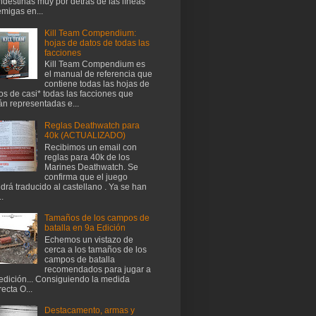
ndestinas muy por detrás de las líneas
migas en...
Kill Team Compendium:
hojas de datos de todas las
facciones
Kill Team Compendium es
el manual de referencia que
contiene todas las hojas de
os de casi* todas las facciones que
án representadas e...
Reglas Deathwatch para
40k (ACTUALIZADO)
Recibimos un email con
reglas para 40k de los
Marines Deathwatch. Se
confirma que el juego
drá traducido al castellano . Ya se han
..
Tamaños de los campos de
batalla en 9a Edición
Echemos un vistazo de
cerca a los tamaños de los
campos de batalla
recomendados para jugar a
edición... Consiguiendo la medida
recta O...
Destacamento, armas y