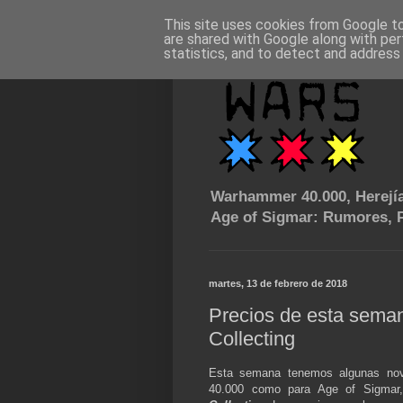
This site uses cookies from Google to 
are shared with Google along with per
statistics, and to detect and address
Warhammer 40.000, Herejía
Age of Sigmar: Rumores, P
martes, 13 de febrero de 2018
Precios de esta seman
Collecting
Esta semana tenemos algunas nov
40.000 como para Age of Sigmar,