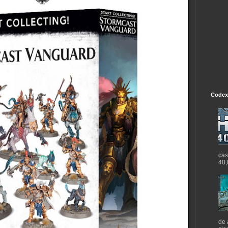
Codex
cas
40,
de 