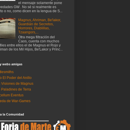
el mensaje solamente pone
edades GW . No sé si realmente es
rto o no, como dicen en la lengua de S...
Magnus, Ahriman, Be'lakor,
Guardián de Secretos,
Horrores, Diablillas,
Tzaangors,...
Otra mega filtración del
Caos, cuenta con muchos
files entre ellos el de Magnus el Rojo y
iman de los Mil Hijos, Be'Lakor y Prínc...
 y webs amigas
tlesmiths
o El Poder del Anillo
 Visiones de Magnus
 Paladines de Terra
ellum Eventus
neda de War-Games
 a la Comunidad