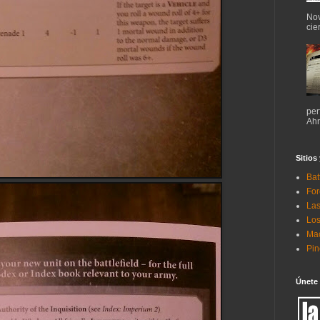
Nov
cie
per
Ahr
Sitios
Bat
For
Las
Los
Mac
Pi
Únete