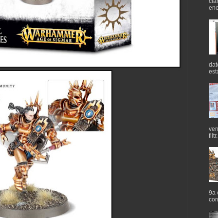
cla
ene
dat
est
ven
filtr.
9a 
cor