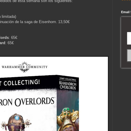
epedidos de esta semana son los siguientes:
Email
n limitada)
tinuación de la saga de Eisenhorn. 13,50€
lords
: 65€
ard
: 65€