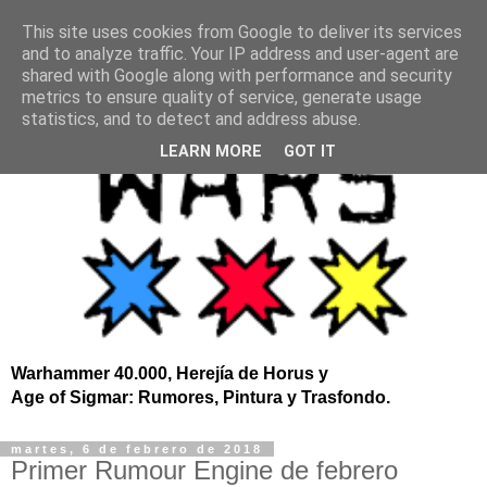
This site uses cookies from Google to deliver its services
and to analyze traffic. Your IP address and user-agent are
shared with Google along with performance and security
metrics to ensure quality of service, generate usage
statistics, and to detect and address abuse.
LEARN MORE
GOT IT
Warhammer 40.000, Herejía de Horus y
Age of Sigmar: Rumores, Pintura y Trasfondo.
martes, 6 de febrero de 2018
Primer Rumour Engine de febrero