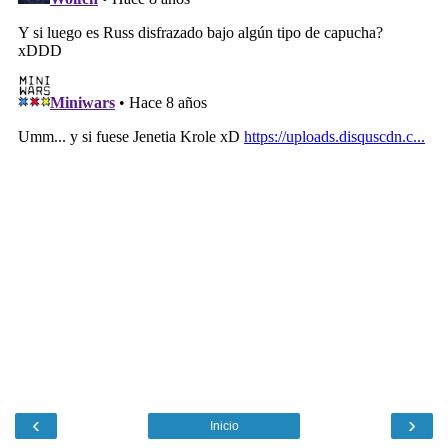
‹
›
Inicio