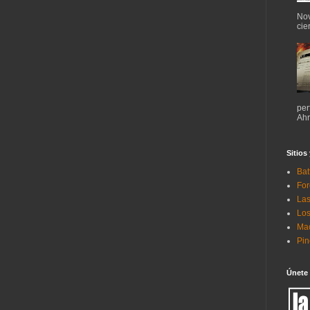
Nov
cie
per
Ahr
Sitios
Bat
For
Las
Los
Mac
Pi
Únete