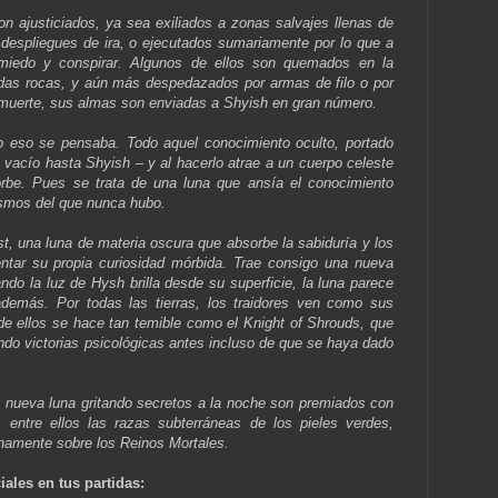
n ajusticiados, ya sea exiliados a zonas salvajes llenas de
despliegues de ira, o ejecutados sumariamente por lo que a
miedo y conspirar. Algunos de ellos son quemados en la
adas rocas, y aún más despedazados por armas de filo o por
 muerte, sus almas son enviadas a Shyish en gran número.
 eso se pensaba. Todo aquel conocimiento oculto, portado
l vacío hasta Shyish – y al hacerlo atrae a un cuerpo celeste
sorbe. Pues se trata de una luna que ansía el conocimiento
osmos del que nunca hubo.
t, una luna de materia oscura que absorbe la sabiduría y los
entar su propia curiosidad mórbida. Trae consigo una nueva
ndo la luz de Hysh brilla desde su superficie, la luna parece
 además. Por todas las tierras, los traidores ven como sus
e ellos se hace tan temible como el Knight of Shrouds, que
do victorias psicológicas antes incluso de que se haya dado
 nueva luna gritando secretos a la noche son premiados con
 entre ellos las razas subterráneas de los pieles verdes,
namente sobre los Reinos Mortales.
iales en tus partidas: