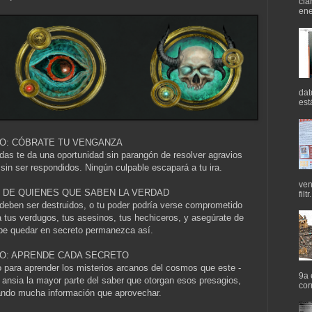
cla
ene
dat
est
O: CÓBRATE TU VENGANZA
as te da una oportunidad sin parangón de resolver agravios
in ser respondidos. Ningún culpable escapará a tu ira.
ven
 DE QUIENES QUE SABEN LA VERDAD
filtr.
deben ser destruidos, o tu poder podría verse comprometido
 tus verdugos, tus asesinos, tus hechiceros, y asegúrate de
be quedar en secreto permanezca así.
O: APRENDE CADA SECRETO
para aprender los misterios arcanos del cosmos que este -
9a 
nsia la mayor parte del saber que otorgan esos presagios,
cor
ando mucha información que aprovechar.