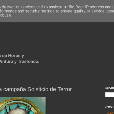
deliver its services and to analyze traffic. Your IP address and
formance and security metrics to ensure quality of service, ge
 abuse.
 de Horus y
intura y Trasfondo.
 campaña Solsticio de Terror
Servit
Adept
Selec