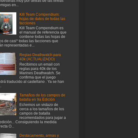
ndestinas muy por detrás de las líneas
migas en...
Kill Team Compendium:
hojas de datos de todas las
facciones
Kill Team Compendium es
el manual de referencia que
contiene todas las hojas de
os de casi* todas las facciones que
án representadas e...
Reglas Deathwatch para
40k (ACTUALIZADO)
Recibimos un email con
reglas para 40k de los
Marines Deathwatch. Se
confirma que el juego
drá traducido al castellano . Ya se han
..
Tamaños de los campos de
batalla en 9a Edición
Echemos un vistazo de
cerca a los tamaños de los
campos de batalla
recomendados para jugar a
edición... Consiguiendo la medida
recta O...
Destacamento, armas y