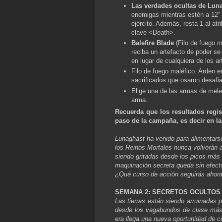
Las verdades ocultas de Lun
enemigas mientras estén a 12″
ejército. Además, resta 1 al at
clave <Death>.
Balefire Blade
(Filo de fuego m
reciba un artefacto de poder se 
en lugar de cualquiera de los 
Filo de fuego maléfico. Arden en
sacrificados que osaron desafiar
Elige una de las armas de mele
arma.
Recuerda que los resultados regist
paso de la campaña, es decir en l
Lunaghast ha venido para alimentarse
los Reinos Mortales nunca volverán 
siendo gritadas desde los picos más 
maquinación secreta queda sin efecto
¿Qué curso de acción seguirás ahor
SEMANA 2: SECRETOS OCULTOS
Las tierras están siendo arruinadas 
desde los vagabundos de clase más
era llega una nueva oportunidad de c