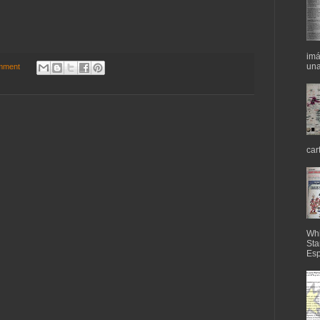
imá
una
mment
car
Whi
Sta
Esp