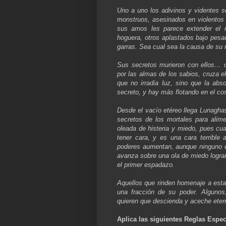
Uno a uno los adivinos y videntes so
monstruos, asesinados en violentos 
sus amos les parece extender el 
hoguera, otros aplastados bajo pes
garras. Sea cual sea la causa de su
Sus secretos murieron con ellos… o
por las almas de los sabios, cruza e
que no irradia luz, sino que la ab
secreto, y hay más flotando en el c
Desde el vacío etéreo llega Lunaghas
secretos de los mortales para alim
oleada de histeria y miedo, pues cua
tener cara, y es una cara terrible
poderes aumentan, aunque ninguno d
avanza sobre una ola de miedo logran
el primer espadazo.
Aquellos que rinden homenaje a esta
una fracción de su poder. Algunos,
quieren que descienda y aceche eter
Aplica las siguientes Reglas Espec