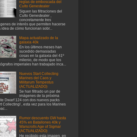
reglas de emboscada del
Culto Genestealer
Siguen las filtraciones del
Culto Genestealer ,
concretamente tres
genes de interés que permiten hacerse
 idea de cómo funcionan sobr...
Mapa actualizado de la
galaxia 40k
En los últimos meses han
sucedido demasiadas
cosas en la galaxia del 41º
milenio, de modo que los
tógrafos imperiales han trabajado inca...
Nuevos Start Collecting
Marines del Caos y
Militarum Tempestus
(ACTUALIZADO)
Se han filtrado un par de
imágenes de la próxima
te Dwarf 124 con dos nuevos packs
rt Collecting! , esta vez para los Marines
ac...
Rumor descuento GW hasta
45% en Batallones 40k y
Warscrolls Age of Sigmar
(ACTUALIZADO)
He recibido esta imagen, en