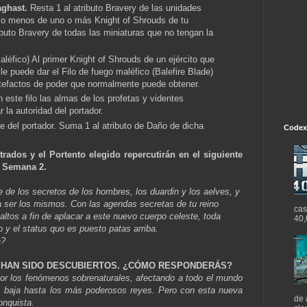
aghast.
Resta 1 al atributo Bravery de las unidades
 o menos de uno o más Knight of Shrouds de tu
ributo Bravery de todas las miniaturas que no tengan la
aléfico) Al primer Knight of Shrouds de un ejército que
le puede dar el Filo de fuego maléfico (Balefire Blade)
artefactos de poder que normalmente puede obtener.
 este filo las almas de los profetas y videntes
 la autoridad del portador.
e del portador. Suma 1 al atributo de Daño de dicha
Codex
rados y el Portento elegido repercutirán en el siguiente
a Semana 2.
 de los secretos de los hombres, los duardin y los aelves, y
a ser los mismos. Con las agendas secretas de tu reino
cas
altos a fin de aplacar a este nuevo cuerpo celeste, toda
40,
 y el status quo es puesto patas arriba.
a?
 HAN SIDO DESCUBIERTOS. ¿CÓMO RESPONDERÁS?
por los fenómenos sobrenaturales, afectando a todo el mundo
 baja hasta los más poderosos reyes. Pero con esta nueva
de 
onquista.