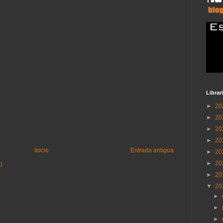
Librar
►
20
►
20
►
20
►
20
Inicio
Entrada antigua
►
20
►
20
)
►
20
▼
20
►
►
►