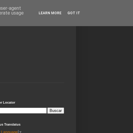
 user-agent
nerate usage
LEARN MORE
GOT IT
or Locator
us Translatus
t Language
▼