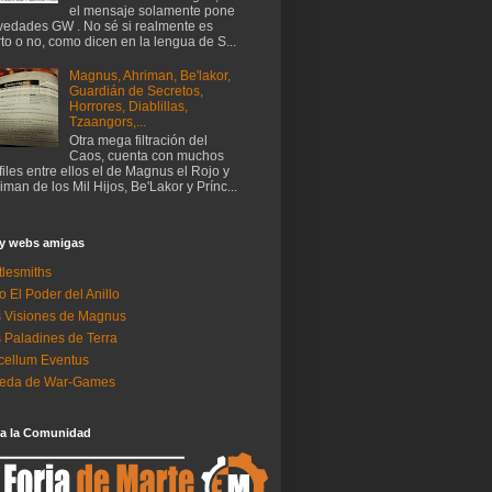
el mensaje solamente pone
edades GW . No sé si realmente es
rto o no, como dicen en la lengua de S...
Magnus, Ahriman, Be'lakor,
Guardián de Secretos,
Horrores, Diablillas,
Tzaangors,...
Otra mega filtración del
Caos, cuenta con muchos
files entre ellos el de Magnus el Rojo y
iman de los Mil Hijos, Be'Lakor y Prínc...
 y webs amigas
tlesmiths
o El Poder del Anillo
 Visiones de Magnus
 Paladines de Terra
ellum Eventus
neda de War-Games
 a la Comunidad