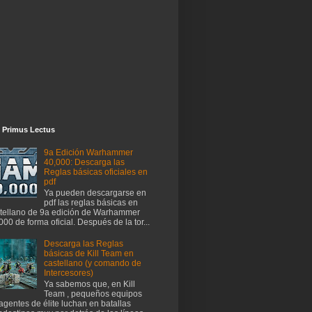
 Primus Lectus
9a Edición Warhammer
40,000: Descarga las
Reglas básicas oficiales en
pdf
Ya pueden descargarse en
pdf las reglas básicas en
tellano de 9a edición de Warhammer
000 de forma oficial. Después de la tor...
Descarga las Reglas
básicas de Kill Team en
castellano (y comando de
Intercesores)
Ya sabemos que, en Kill
Team , pequeños equipos
agentes de élite luchan en batallas