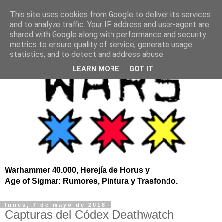
This site uses cookies from Google to deliver its services
and to analyze traffic. Your IP address and user-agent are
shared with Google along with performance and security
metrics to ensure quality of service, generate usage
statistics, and to detect and address abuse.
LEARN MORE
GOT IT
Warhammer 40.000, Herejía de Horus y
Age of Sigmar: Rumores, Pintura y Trasfondo.
lunes, 7 de mayo de 2018
Capturas del Códex Deathwatch