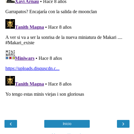
‹
›
Inicio