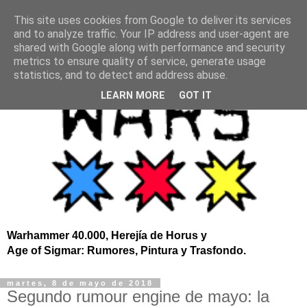
This site uses cookies from Google to deliver its services
and to analyze traffic. Your IP address and user-agent are
shared with Google along with performance and security
metrics to ensure quality of service, generate usage
statistics, and to detect and address abuse.
LEARN MORE
GOT IT
Warhammer 40.000, Herejía de Horus y
Age of Sigmar: Rumores, Pintura y Trasfondo.
martes, 8 de mayo de 2018
Segundo rumour engine de mayo: la