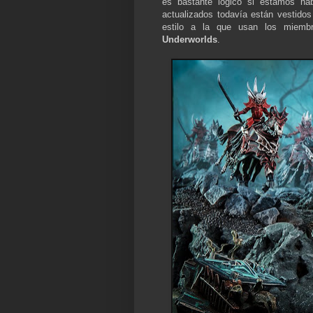
es bastante lógico si estamos ha
actualizados todavía están vestido
estilo a la que usan los miem
Underworlds
.