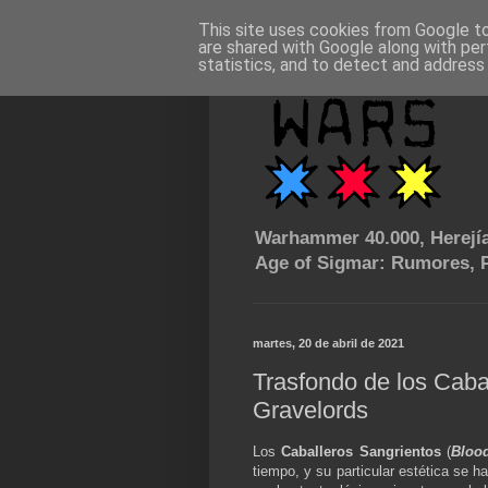
This site uses cookies from Google to 
are shared with Google along with per
statistics, and to detect and address
Warhammer 40.000, Herejía
Age of Sigmar: Rumores, P
martes, 20 de abril de 2021
Trasfondo de los Caba
Gravelords
Los
Caballeros Sangrientos
(
Bloo
tiempo, y su particular estética se ha