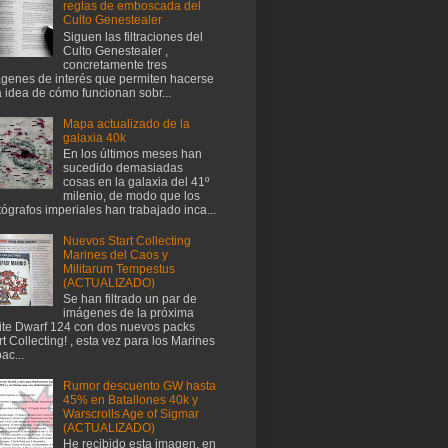
reglas de emboscada del
Culto Genestealer
Siguen las filtraciones del
Culto Genestealer ,
concretamente tres
genes de interés que permiten hacerse
 idea de cómo funcionan sobr...
Mapa actualizado de la
galaxia 40k
En los últimos meses han
sucedido demasiadas
cosas en la galaxia del 41º
milenio, de modo que los
tógrafos imperiales han trabajado inca...
Nuevos Start Collecting
Marines del Caos y
Militarum Tempestus
(ACTUALIZADO)
Se han filtrado un par de
imágenes de la próxima
te Dwarf 124 con dos nuevos packs
rt Collecting! , esta vez para los Marines
ac...
Rumor descuento GW hasta
45% en Batallones 40k y
Warscrolls Age of Sigmar
(ACTUALIZADO)
He recibido esta imagen, en