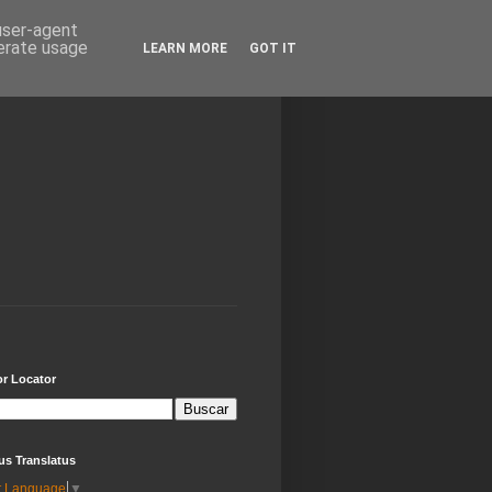
 user-agent
nerate usage
LEARN MORE
GOT IT
or Locator
us Translatus
t Language
▼