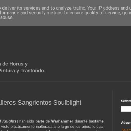
deliver its services and to analyze traffic. Your IP address and
formance and security metrics to ensure quality of service, ge
 abuse.
 de Horus y
intura y Trasfondo.
lleros Sangrientos Soulblight
Servit
d Knights
) han sido parte de
Warhammer
durante bastante
Adept
 visto prácticamente inalterada a lo largo de los años, lo cual
Selec