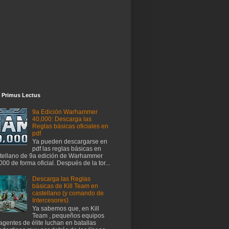
 Primus Lectus
9a Edición Warhammer
40,000: Descarga las
Reglas básicas oficiales en
pdf
Ya pueden descargarse en
pdf las reglas básicas en
tellano de 9a edición de Warhammer
000 de forma oficial. Después de la tor...
Descarga las Reglas
básicas de Kill Team en
castellano (y comando de
Intercesores)
Ya sabemos que, en Kill
Team , pequeños equipos
agentes de élite luchan en batallas