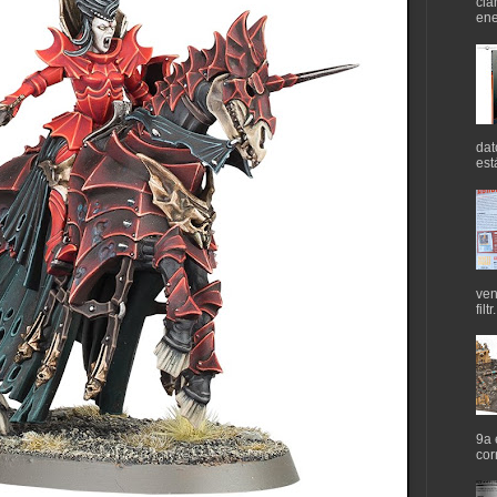
cla
ene
dat
est
ven
filtr.
9a 
cor