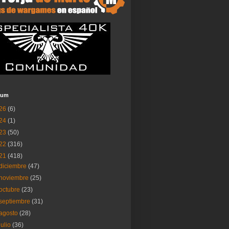
ium
26
(6)
24
(1)
23
(50)
22
(316)
21
(418)
diciembre
(47)
noviembre
(25)
octubre
(23)
septiembre
(31)
agosto
(28)
julio
(36)