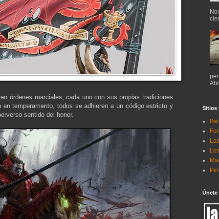
Nov
cie
per
Ahr
en órdenes marciales, cada uno con sus propias tradiciones
en en temperamento, todos se adhieren a un código estricto y
Sitios
rverso sentido del honor.
Bat
For
Las
Los
Mac
Pi
Únete