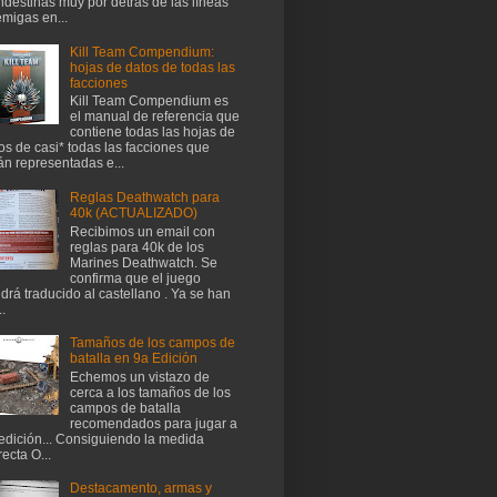
ndestinas muy por detrás de las líneas
migas en...
Kill Team Compendium:
hojas de datos de todas las
facciones
Kill Team Compendium es
el manual de referencia que
contiene todas las hojas de
os de casi* todas las facciones que
án representadas e...
Reglas Deathwatch para
40k (ACTUALIZADO)
Recibimos un email con
reglas para 40k de los
Marines Deathwatch. Se
confirma que el juego
drá traducido al castellano . Ya se han
..
Tamaños de los campos de
batalla en 9a Edición
Echemos un vistazo de
cerca a los tamaños de los
campos de batalla
recomendados para jugar a
edición... Consiguiendo la medida
recta O...
Destacamento, armas y