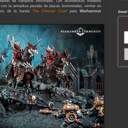
blando de vampiros inmortales. Los asombrosos modelos
s con la armadura pesada de placas festoneadas, similar en
bros de la banda
The Crimson Court
para
Warhammer
Email