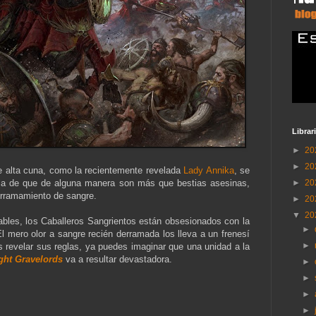
Librar
►
20
►
20
e alta cuna, como la recientemente revelada
Lady Annika
, se
►
20
ia de que de alguna manera son más que bestias asesinas,
derramamiento de sangre.
►
20
▼
20
ables, los Caballeros Sangrientos están obsesionados con la
►
 mero olor a sangre recién derramada los lleva a un frenesí
►
 revelar sus reglas, ya puedes imaginar que una unidad a la
ght Gravelords
va a resultar devastadora.
►
►
►
►