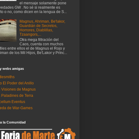
el mensaje solamente pone
edades GW . No sé si realmente es
rto o no, como dicen en la lengua de S...
Magnus, Ahriman, Be'lakor,
Guardián de Secretos,
Horrores, Diablillas,
Tzaangors,...
Otra mega filtración del
Caos, cuenta con muchos
files entre ellos el de Magnus el Rojo y
iman de los Mil Hijos, Be'Lakor y Prínc...
 y webs amigas
tlesmiths
o El Poder del Anillo
 Visiones de Magnus
 Paladines de Terra
ellum Eventus
neda de War-Games
 a la Comunidad