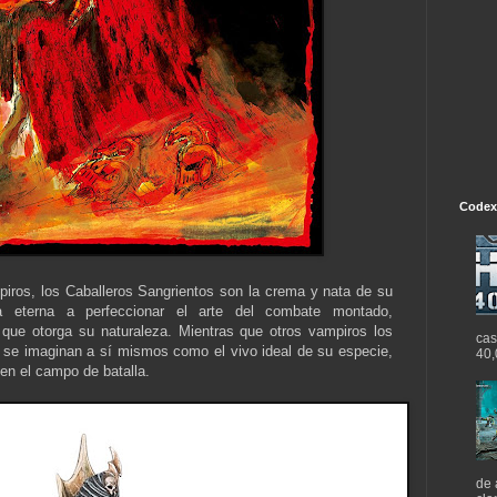
Codex
piros, los Caballeros Sangrientos son la crema y nata de su
ia eterna a perfeccionar el arte del combate montado,
ue otorga su naturaleza. Mientras que otros vampiros los
cas
 se imaginan a sí mismos como el vivo ideal de su especie,
40,
 en el campo de batalla.
de 