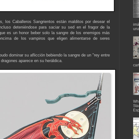
s, los Caballeros Sangrientos están malditos por desear el
imá
 incluso deteniéndose para saciar su sed en el fragor de la
una
n que es un honor beber solo la sangre de los enemigos más
encima de los vampiros que eligen alimentarse de seres
pudo dominar su aflicción bebiendo la sangre de un "rey entre
s dragones aparece en su heráldica.
car
Whi
Sta
Esp