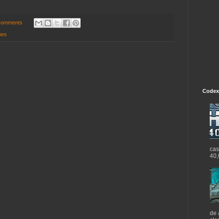
Comments
ones
Codex
cas
40,
de 