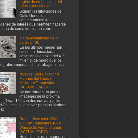
reglas de emboscada del
Culto Genestealer
Siguen las filtraciones del
Culto Genestealer ,
concretamente tres
genes de interés que permiten hacerse
 idea de cómo funcionan sobr...
Mapa actualizado de la
galaxia 40k
En los últimos meses han
sucedido demasiadas
cosas en la galaxia del 41º
milenio, de modo que los
tógrafos imperiales han trabajado inca...
Nuevos Start Collecting
Marines del Caos y
Militarum Tempestus
(ACTUALIZADO)
Se han filtrado un par de
imágenes de la próxima
te Dwarf 124 con dos nuevos packs
rt Collecting! , esta vez para los Marines
ac...
Rumor descuento GW hasta
45% en Batallones 40k y
Warscrolls Age of Sigmar
(ACTUALIZADO)
He recibido esta imagen, en