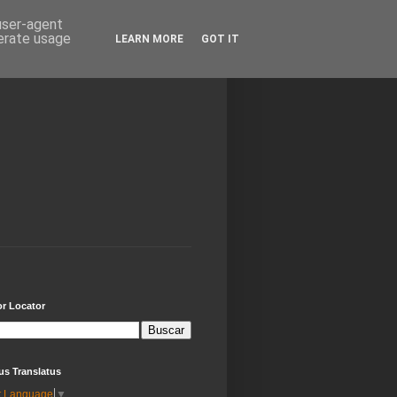
 user-agent
nerate usage
LEARN MORE
GOT IT
or Locator
us Translatus
t Language
▼