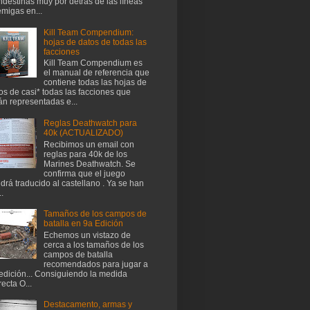
ndestinas muy por detrás de las líneas
migas en...
Kill Team Compendium:
hojas de datos de todas las
facciones
Kill Team Compendium es
el manual de referencia que
contiene todas las hojas de
os de casi* todas las facciones que
án representadas e...
Reglas Deathwatch para
40k (ACTUALIZADO)
Recibimos un email con
reglas para 40k de los
Marines Deathwatch. Se
confirma que el juego
drá traducido al castellano . Ya se han
..
Tamaños de los campos de
batalla en 9a Edición
Echemos un vistazo de
cerca a los tamaños de los
campos de batalla
recomendados para jugar a
edición... Consiguiendo la medida
recta O...
Destacamento, armas y