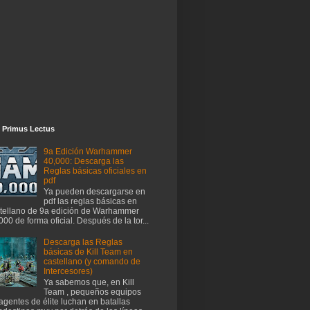
 Primus Lectus
9a Edición Warhammer
40,000: Descarga las
Reglas básicas oficiales en
pdf
Ya pueden descargarse en
pdf las reglas básicas en
tellano de 9a edición de Warhammer
000 de forma oficial. Después de la tor...
Descarga las Reglas
básicas de Kill Team en
castellano (y comando de
Intercesores)
Ya sabemos que, en Kill
Team , pequeños equipos
agentes de élite luchan en batallas