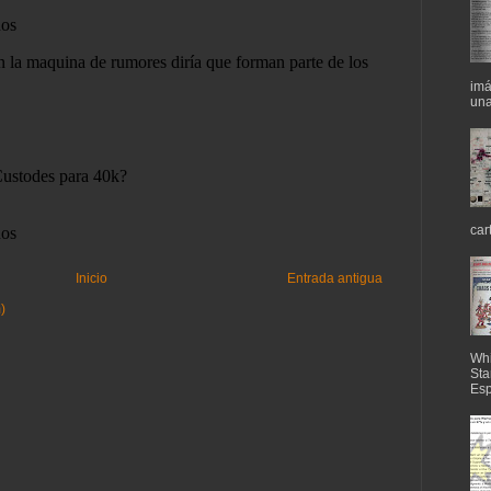
imá
una
car
Inicio
Entrada antigua
)
Whi
Sta
Esp