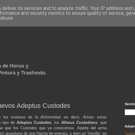
deliver its services and to analyze traffic. Your IP address and
formance and security metrics to ensure quality of service, ge
 abuse.
 de Horus y
intura y Trasfondo.
nuevos Adeptus Custodes
Servit
los océanos de la disformidad -es decir,
4chan
- estas
o tipo de
Adeptus Custodes
, los
Allarus Custodians
, que
Adept
be que los Custodes que ya conocemos. Aparte del arma
ión
guardiana
de una Hacha de energía, o bien un '
Vexilla'
- en
Selec