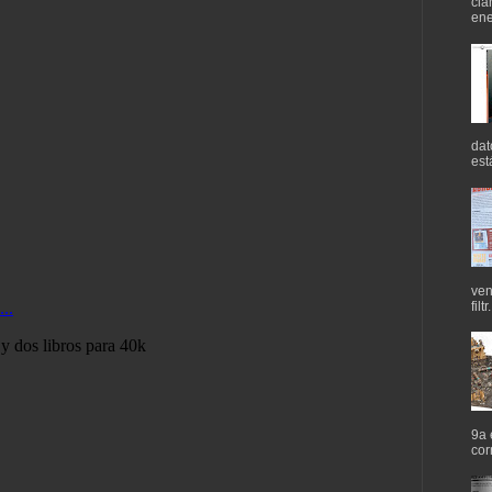
cla
ene
dat
est
ven
filtr.
9a 
cor