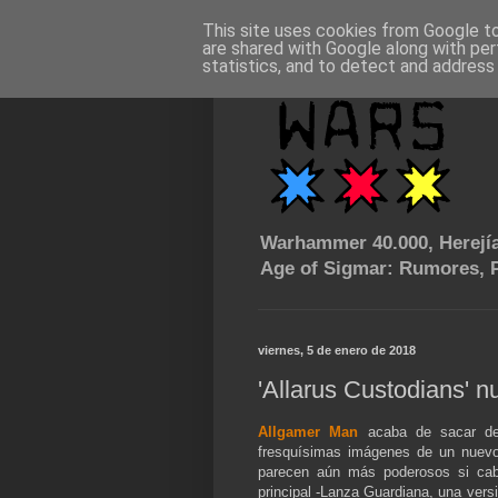
This site uses cookies from Google to 
are shared with Google along with per
statistics, and to detect and address
Warhammer 40.000, Herejía
Age of Sigmar: Rumores, P
viernes, 5 de enero de 2018
'Allarus Custodians' 
Allgamer Man
acaba de sacar de 
fresquísimas imágenes de un nuev
parecen aún más poderosos si ca
principal -Lanza Guardiana, una vers