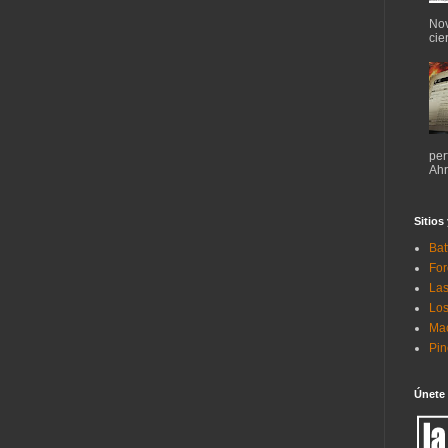
Nov
cie
per
Ahr
Sitios
Bat
For
Las
Los
Mac
Pi
Únete