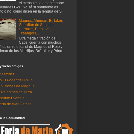
el mensaje solamente pone
edades GW . No sé si realmente es
rto o no, como dicen en la lengua de S...
Magnus, Ahriman, Be'lakor,
Guardián de Secretos,
Horrores, Diablillas,
Tzaangors,...
Otra mega filtración del
Caos, cuenta con muchos
files entre ellos el de Magnus el Rojo y
iman de los Mil Hijos, Be'Lakor y Prínc...
 y webs amigas
tlesmiths
o El Poder del Anillo
 Visiones de Magnus
 Paladines de Terra
ellum Eventus
neda de War-Games
 a la Comunidad