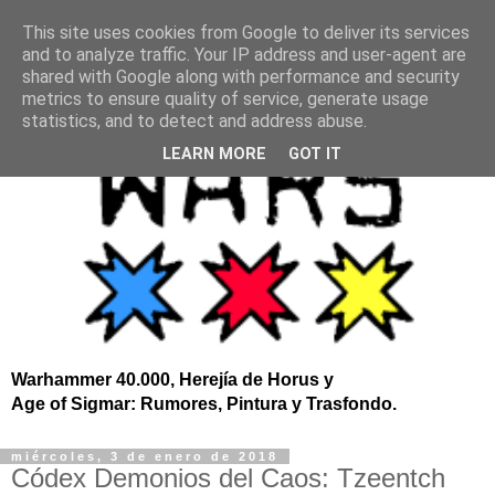
This site uses cookies from Google to deliver its services
and to analyze traffic. Your IP address and user-agent are
shared with Google along with performance and security
metrics to ensure quality of service, generate usage
statistics, and to detect and address abuse.
LEARN MORE
GOT IT
Warhammer 40.000, Herejía de Horus y
Age of Sigmar: Rumores, Pintura y Trasfondo.
miércoles, 3 de enero de 2018
Códex Demonios del Caos: Tzeentch