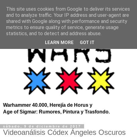
This site uses cookies from Google to deliver its services
and to analyze traffic. Your IP address and user-agent are
shared with Google along with performance and security
metrics to ensure quality of service, generate usage
statistics, and to detect and address abuse.
LEARN MORE
GOT IT
Warhammer 40.000, Herejía de Horus y
Age of Sigmar: Rumores, Pintura y Trasfondo.
sábado, 9 de diciembre de 2017
Videoanálisis Códex Ángeles Oscuros