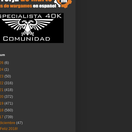
ium
26
(6)
24
(1)
23
(50)
22
(316)
21
(418)
20
(372)
19
(471)
18
(560)
17
(739)
diciembre
(47)
¡Feliz 2018!