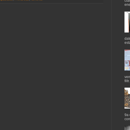
cla
ene
dat
est
ven
filtr.
9a 
cor