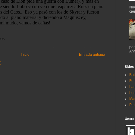
Nov
cie
per
Ahr
Inicio
Entrada antigua
)
Sitios
Bat
For
Las
Los
Mac
Pi
Únete