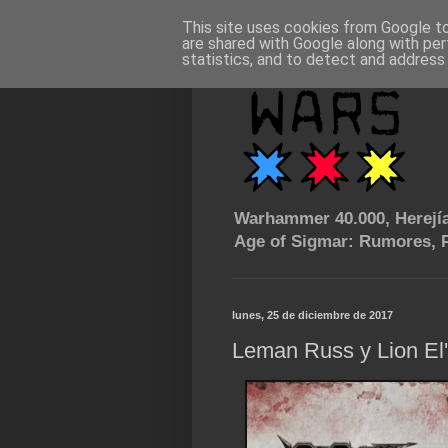
This site uses cookies from Google to 
are shared with Google along with per
statistics, and to detect and address
Warhammer 40.000, Herejía
Age of Sigmar: Rumores, P
lunes, 25 de diciembre de 2017
Leman Russ y Lion El