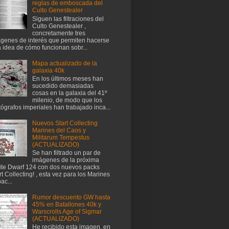
reglas de emboscada del
Culto Genestealer
Siguen las filtraciones del
Culto Genestealer ,
concretamente tres
genes de interés que permiten hacerse
 idea de cómo funcionan sobr...
Mapa actualizado de la
galaxia 40k
En los últimos meses han
sucedido demasiadas
cosas en la galaxia del 41º
milenio, de modo que los
tógrafos imperiales han trabajado inca...
Nuevos Start Collecting
Marines del Caos y
Militarum Tempestus
(ACTUALIZADO)
Se han filtrado un par de
imágenes de la próxima
te Dwarf 124 con dos nuevos packs
rt Collecting! , esta vez para los Marines
ac...
Rumor descuento GW hasta
45% en Batallones 40k y
Warscrolls Age of Sigmar
(ACTUALIZADO)
He recibido esta imagen, en