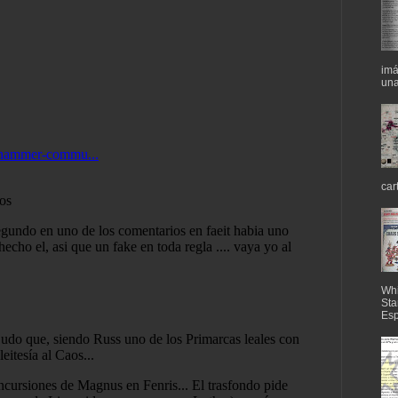
imá
una
car
Whi
Sta
Esp