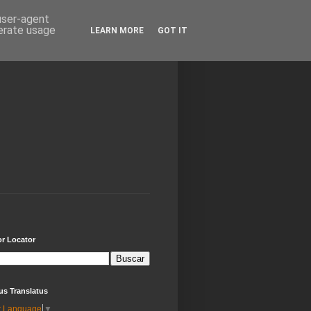
 user-agent
nerate usage
LEARN MORE
GOT IT
or Locator
us Translatus
t Language
▼