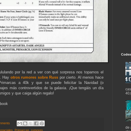
Codex
lulando por la red a ver con qué sorpresa nos topamos el
s. Hay
otros rumores sobre Russ
por cierto. Al menos hace
Primarcas a 40k y que se puede felicitar la Navidad (o
najes más controvertidos de la galaxia. ¡Que tengáis un día
cas
amigos y que caiga algún regalo!
40,
ebook
mments
de 
spaciales
,
Primarcas
,
rumores