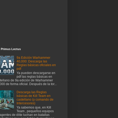
 Primus Lectus
9a Edición Warhammer
40,000: Descarga las
Reglas básicas oficiales en
pdf
Ya pueden descargarse en
pdf las reglas básicas en
tellano de 9a edición de Warhammer
000 de forma oficial. Después de la tor...
Descarga las Reglas
básicas de Kill Team en
castellano (y comando de
Intercesores)
Ya sabemos que, en Kill
Team , pequeños equipos
agentes de élite luchan en batallas