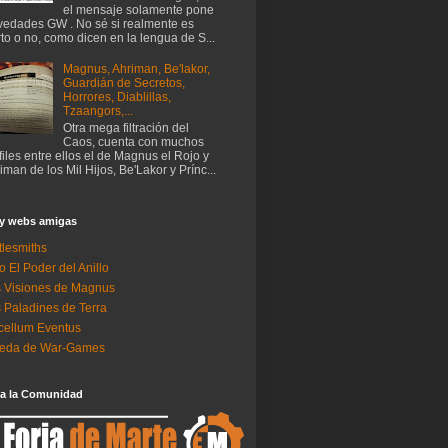
el mensaje solamente pone
edades GW . No sé si realmente es
rto o no, como dicen en la lengua de S...
Magnus, Ahriman, Be'lakor,
Guardián de Secretos,
Horrores, Diablillas,
Tzaangors,...
Otra mega filtración del
Caos, cuenta con muchos
files entre ellos el de Magnus el Rojo y
iman de los Mil Hijos, Be'Lakor y Prínc...
 y webs amigas
tlesmiths
o El Poder del Anillo
 Visiones de Magnus
 Paladines de Terra
ellum Eventus
neda de War-Games
 a la Comunidad