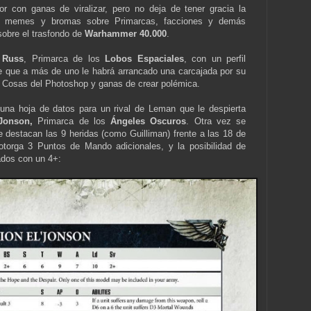
 con ganas de viralizar, pero no deja de tener gracia la
e memes y bromas sobre Primarcas, facciones y demás
sobre el trasfondo de
Warhammer 40.000
.
 Russ
, Primarca de los
Lobos Espaciales
, con un perfil
e que a más de uno le habrá arrancado una carcajada por su
s. Cosas del Photoshop y ganas de crear polémica.
 una hoja de datos para un rival de Leman que le despierta
Jonson,
Primarca de los
Ángeles Oscuros
. Otra vez se
ue destacan las 9 heridas (como Guilliman) frente a las 18 de
torga 3 Puntos de Mando adicionales, y la posibilidad de
ados con un 4+: