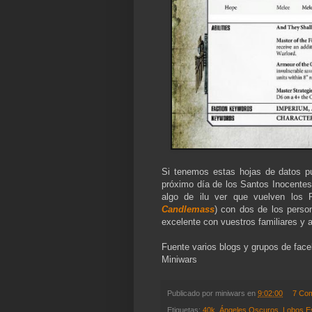
Si tenemos estas hojas de datos pu
próximo día de los Santos Inocente
algo de ilu ver que vuelven los 
Candlemass
) con dos de los perso
excelente con vuestros familiares y 
Fuente varios blogs y grupos de fac
Miniwars
Publicado por
miniwars
en
9:02:00
7 Co
Etiquetas:
40k
,
Ángeles Oscuros
,
Lobos E