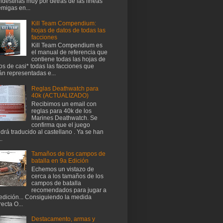
ndestinas muy por detrás de las líneas
migas en...
Kill Team Compendium:
hojas de datos de todas las
facciones
Kill Team Compendium es
el manual de referencia que
contiene todas las hojas de
os de casi* todas las facciones que
án representadas e...
Reglas Deathwatch para
40k (ACTUALIZADO)
Recibimos un email con
reglas para 40k de los
Marines Deathwatch. Se
confirma que el juego
drá traducido al castellano . Ya se han
..
Tamaños de los campos de
batalla en 9a Edición
Echemos un vistazo de
cerca a los tamaños de los
campos de batalla
recomendados para jugar a
edición... Consiguiendo la medida
recta O...
Destacamento, armas y