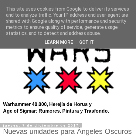
This site uses cookies from Google to deliver its services
and to analyze traffic. Your IP address and user-agent are
shared with Google along with performance and security
metrics to ensure quality of service, generate usage
statistics, and to detect and address abuse.
LEARN MORE
GOT IT
Warhammer 40.000, Herejía de Horus y
Age of Sigmar: Rumores, Pintura y Trasfondo.
jueves, 7 de diciembre de 2017
Nuevas unidades para Ángeles Oscuros