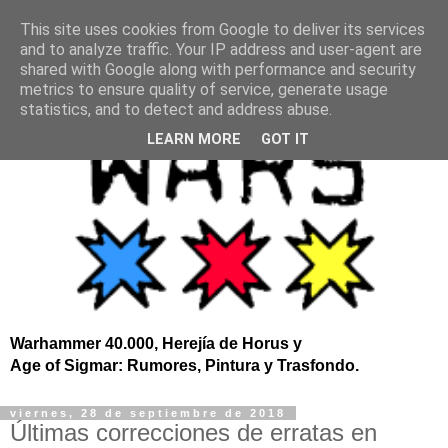
This site uses cookies from Google to deliver its services
and to analyze traffic. Your IP address and user-agent are
shared with Google along with performance and security
metrics to ensure quality of service, generate usage
statistics, and to detect and address abuse.
LEARN MORE
GOT IT
Warhammer 40.000, Herejía de Horus y
Age of Sigmar: Rumores, Pintura y Trasfondo.
viernes, 28 de septiembre de 2018
Últimas correcciones de erratas en