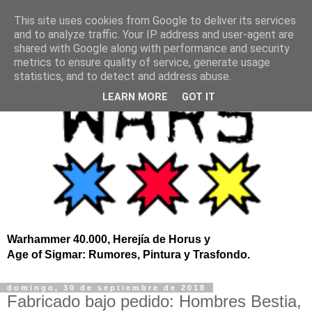
This site uses cookies from Google to deliver its services
and to analyze traffic. Your IP address and user-agent are
shared with Google along with performance and security
metrics to ensure quality of service, generate usage
statistics, and to detect and address abuse.
LEARN MORE
GOT IT
Warhammer 40.000, Herejía de Horus y
Age of Sigmar: Rumores, Pintura y Trasfondo.
domingo, 30 de septiembre de 2018
Fabricado bajo pedido: Hombres Bestia,