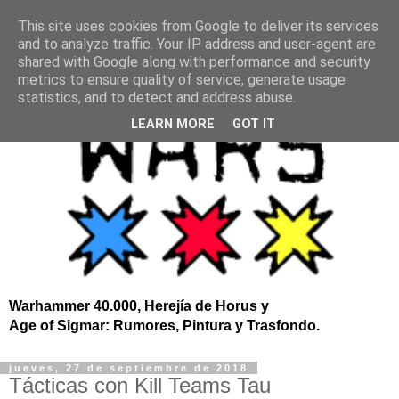
This site uses cookies from Google to deliver its services
and to analyze traffic. Your IP address and user-agent are
shared with Google along with performance and security
metrics to ensure quality of service, generate usage
statistics, and to detect and address abuse.
LEARN MORE
GOT IT
Warhammer 40.000, Herejía de Horus y
Age of Sigmar: Rumores, Pintura y Trasfondo.
jueves, 27 de septiembre de 2018
Tácticas con Kill Teams Tau