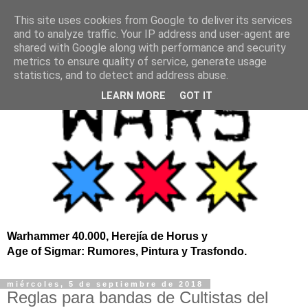
This site uses cookies from Google to deliver its services
and to analyze traffic. Your IP address and user-agent are
shared with Google along with performance and security
metrics to ensure quality of service, generate usage
statistics, and to detect and address abuse.
LEARN MORE
GOT IT
Warhammer 40.000, Herejía de Horus y
Age of Sigmar: Rumores, Pintura y Trasfondo.
miércoles, 5 de septiembre de 2018
Reglas para bandas de Cultistas del