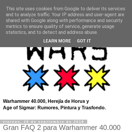
This site uses cookies from Google to deliver its services
and to analyze traffic. Your IP address and user-agent are
shared with Google along with performance and security
metrics to ensure quality of service, generate usage
statistics, and to detect and address abuse.
LEARN MORE
GOT IT
Warhammer 40.000, Herejía de Horus y
Age of Sigmar: Rumores, Pintura y Trasfondo.
viernes, 28 de septiembre de 2018
Gran FAQ 2 para Warhammer 40.000