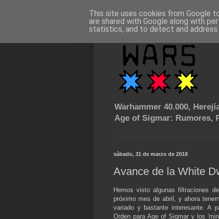
This site uses cookies from Google to 
are shared with Google along with per
statistics, and to detect and address
Warhammer 40.000, Herejía
Age of Sigmar: Rumores, P
sábado, 31 de marzo de 2018
Avance de la White Dw
Hemos visto algunas filtraciones d
próximo mes de abril, y ahora te
variado y bastante interesante. A p
Orden para Age of Sigmar y los 'min