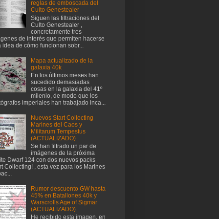
reglas de emboscada del
Culto Genestealer
Siguen las filtraciones del
Culto Genestealer ,
concretamente tres
genes de interés que permiten hacerse
 idea de cómo funcionan sobr...
Mapa actualizado de la
galaxia 40k
En los últimos meses han
sucedido demasiadas
cosas en la galaxia del 41º
milenio, de modo que los
tógrafos imperiales han trabajado inca...
Nuevos Start Collecting
Marines del Caos y
Militarum Tempestus
(ACTUALIZADO)
Se han filtrado un par de
imágenes de la próxima
te Dwarf 124 con dos nuevos packs
rt Collecting! , esta vez para los Marines
ac...
Rumor descuento GW hasta
45% en Batallones 40k y
Warscrolls Age of Sigmar
(ACTUALIZADO)
He recibido esta imagen, en