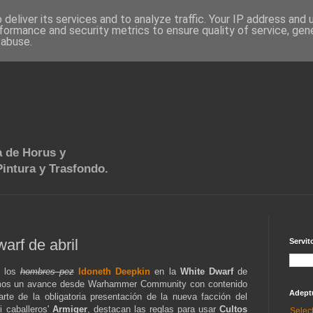
deliver its services and to analyze traffic. Your IP address and
formance and security metrics to ensure quality of service, ge
 abuse.
 de Horus y
intura y Trasfondo.
arf de abril
Servit
e los
hombres pez
Idoneth Deepkin
en la
White Dwarf
de
nemos un avance desde Warhammer Community con contenido
Adept
arte de la obligatoria presentación de la nueva facción del
i caballeros'
Armiger
, destacan las reglas para usar
Cultos
Selec