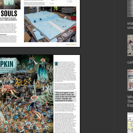
imá
una
car
Whi
Sta
Esp