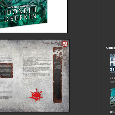
Codex
cas
40,
de 