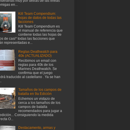
ndestinas muy por detrás de las líneas
migas en...
Kill Team Compendium:
hojas de datos de todas las
facciones
Kill Team Compendium es
el manual de referencia que
contiene todas las hojas de
os de casi* todas las facciones que
án representadas e...
Reglas Deathwatch para
40k (ACTUALIZADO)
Recibimos un email con
reglas para 40k de los
Marines Deathwatch. Se
confirma que el juego
drá traducido al castellano . Ya se han
..
Tamaños de los campos de
batalla en 9a Edición
Echemos un vistazo de
cerca a los tamaños de los
campos de batalla
recomendados para jugar a
edición... Consiguiendo la medida
recta O...
Destacamento, armas y