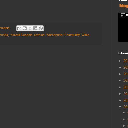
mments
munda
,
Idoneth Deepkin
,
noticias
,
Warhammer Community
,
White
Librar
►
20
►
20
►
20
►
20
►
20
►
20
►
20
▼
20
►
►
►