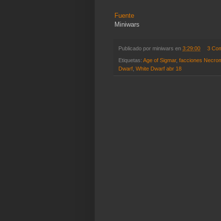
Fuente
Miniwars
Publicado por
miniwars
en
3:29:00
3 Co
Etiquetas:
Age of Sigmar
,
facciones Necro
Dwarf
,
White Dwarf abr 18