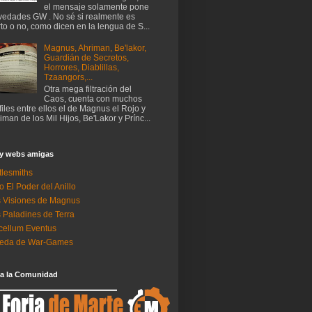
el mensaje solamente pone
edades GW . No sé si realmente es
rto o no, como dicen en la lengua de S...
Magnus, Ahriman, Be'lakor,
Guardián de Secretos,
Horrores, Diablillas,
Tzaangors,...
Otra mega filtración del
Caos, cuenta con muchos
files entre ellos el de Magnus el Rojo y
iman de los Mil Hijos, Be'Lakor y Prínc...
 y webs amigas
tlesmiths
o El Poder del Anillo
 Visiones de Magnus
 Paladines de Terra
ellum Eventus
neda de War-Games
 a la Comunidad