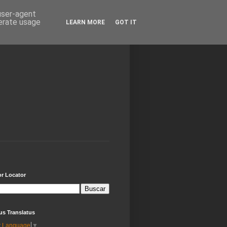
 user-agent
nerate usage
LEARN MORE
GOT IT
or Locator
us Translatus
t Language
▼