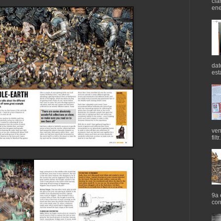
cla
ene
dat
est
ven
filtr.
9a 
cor