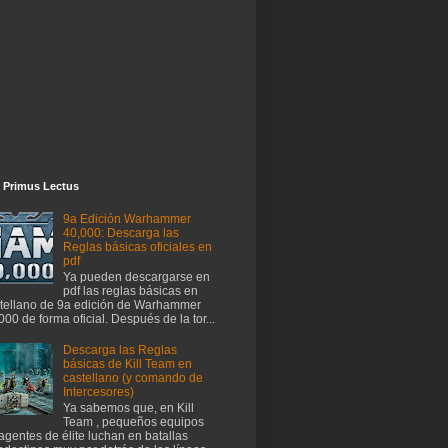
 Primus Lectus
9a Edición Warhammer
40,000: Descarga las
Reglas básicas oficiales en
pdf
Ya pueden descargarse en
pdf las reglas básicas en
tellano de 9a edición de Warhammer
000 de forma oficial. Después de la tor...
Descarga las Reglas
básicas de Kill Team en
castellano (y comando de
Intercesores)
Ya sabemos que, en Kill
Team , pequeños equipos
agentes de élite luchan en batallas