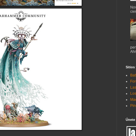
Nov
cie
per
Ahr
Sitios
Bat
For
Las
Los
Mac
Pi
Únete