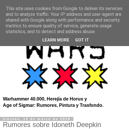
This site uses cookies from Google to deliver its services
and to analyze traffic. Your IP address and user-agent are
shared with Google along with performance and security
metrics to ensure quality of service, generate usage
statistics, and to detect and address abuse.
LEARN MORE
GOT IT
Warhammer 40.000, Herejía de Horus y
Age of Sigmar: Rumores, Pintura y Trasfondo.
viernes, 16 de marzo de 2018
Rumores sobre Idoneth Deepkin