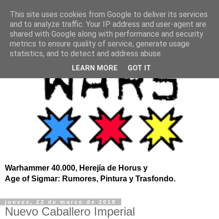
This site uses cookies from Google to deliver its services
and to analyze traffic. Your IP address and user-agent are
shared with Google along with performance and security
metrics to ensure quality of service, generate usage
statistics, and to detect and address abuse.
LEARN MORE
GOT IT
Warhammer 40.000, Herejía de Horus y
Age of Sigmar: Rumores, Pintura y Trasfondo.
jueves, 22 de marzo de 2018
Nuevo Caballero Imperial