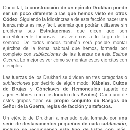
Como tal,
la construcción de un ejército Drukhari puede
ser un poco diferente a las que hemos visto en otros
Códex
. Siguiendo la idiosincrasia de esta facción hacer una
fuerza mixta es muy fácil, además que podrán utilizarse sin
problema sus
Estratagemas
, que dicen que son
increíblemente tortuosas; las veremos a lo largo de la
semana. De todos modos también será posible montar
ejércitos de la forma habitual que hemos, formada por
completo con
subfacciones
de las fuerzas de esta
Estirpe
Oscura
. Lo mejor es ver cómo se montan estos ejércitos con
ejemplos.
Las fuerzas de los Drukhari se dividen en tres categorías o
subfacciones
por decirlo de algún modo:
Kábalas
,
Cultos
de Brujas
y
Cónclaves de Hemonculos
(aparte de
agentes libres como los
Incubi
o los
Azotes
). Cada uno de
estos grupos tiene
su propio conjunto de Rasgos de
Señor de la Guerra
,
reglas de facción
y
artefactos
.
Un ejército de Drukhari a menudo está formado por
una
serie de destacamentos pequeños de cada
subfacción
;
incluso se recompensa este tipo de listas con más