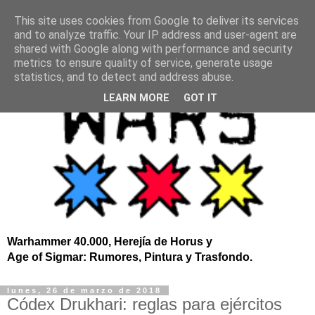
This site uses cookies from Google to deliver its services
and to analyze traffic. Your IP address and user-agent are
shared with Google along with performance and security
metrics to ensure quality of service, generate usage
statistics, and to detect and address abuse.
LEARN MORE
GOT IT
Warhammer 40.000, Herejía de Horus y
Age of Sigmar: Rumores, Pintura y Trasfondo.
lunes, 26 de marzo de 2018
Códex Drukhari: reglas para ejércitos