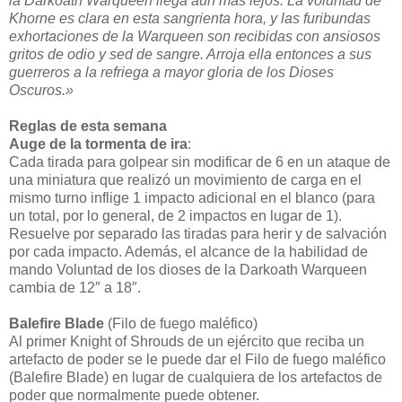
la Darkoath Warqueen llega aún más lejos. La voluntad de
Khorne es clara en esta sangrienta hora, y las furibundas
exhortaciones de la Warqueen son recibidas con ansiosos
gritos de odio y sed de sangre. Arroja ella entonces a sus
guerreros a la refriega a mayor gloria de los Dioses
Oscuros.»
Reglas de esta semana
Auge de la tormenta de ira
:
Cada tirada para golpear sin modificar de 6 en un ataque de
una miniatura que realizó un movimiento de carga en el
mismo turno inflige 1 impacto adicional en el blanco (para
un total, por lo general, de 2 impactos en lugar de 1).
Resuelve por separado las tiradas para herir y de salvación
por cada impacto. Además, el alcance de la habilidad de
mando Voluntad de los dioses de la Darkoath Warqueen
cambia de 12″ a 18″.
Balefire Blade
(Filo de fuego maléfico)
Al primer Knight of Shrouds de un ejército que reciba un
artefacto de poder se le puede dar el Filo de fuego maléfico
(Balefire Blade) en lugar de cualquiera de los artefactos de
poder que normalmente puede obtener.