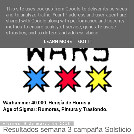
This site uses cookies from Google to deliver its services
and to analyze traffic. Your IP address and user-agent are
shared with Google along with performance and security
metrics to ensure quality of service, generate usage
statistics, and to detect and address abuse.
LEARN MORE
GOT IT
Warhammer 40.000, Herejía de Horus y
Age of Sigmar: Rumores, Pintura y Trasfondo.
viernes, 9 de marzo de 2018
Resultados semana 3 campaña Solsticio