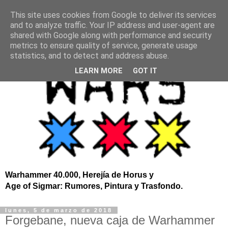
This site uses cookies from Google to deliver its services
and to analyze traffic. Your IP address and user-agent are
shared with Google along with performance and security
metrics to ensure quality of service, generate usage
statistics, and to detect and address abuse.
LEARN MORE
GOT IT
Warhammer 40.000, Herejía de Horus y
Age of Sigmar: Rumores, Pintura y Trasfondo.
lunes, 5 de marzo de 2018
Forgebane, nueva caja de Warhammer