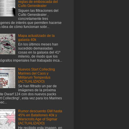
reglas de emboscada del
Culto Genestealer
Siguen las filtraciones del
Culto Genestealer ,
concretamente tres
genes de interés que permiten hacerse
 idea de cómo funcionan sobr...
Mapa actualizado de la
galaxia 40k
En los últimos meses han
sucedido demasiadas
cosas en la galaxia del 41º
milenio, de modo que los
tógrafos imperiales han trabajado inca...
Nuevos Start Collecting
Marines del Caos y
Militarum Tempestus
(ACTUALIZADO)
Se han filtrado un par de
imágenes de la próxima
te Dwarf 124 con dos nuevos packs
rt Collecting! , esta vez para los Marines
ac...
Rumor descuento GW hasta
45% en Batallones 40k y
Warscrolls Age of Sigmar
(ACTUALIZADO)
He recibido esta imagen, en