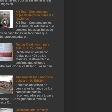
ndestinas muy por detrás de las líneas
migas en...
Kill Team Compendium:
hojas de datos de todas las
facciones
Kill Team Compendium es
el manual de referencia que
contiene todas las hojas de
os de casi* todas las facciones que
án representadas e...
Reglas Deathwatch para
40k (ACTUALIZADO)
Recibimos un email con
reglas para 40k de los
Marines Deathwatch. Se
confirma que el juego
drá traducido al castellano . Ya se han
..
Tamaños de los campos de
batalla en 9a Edición
Echemos un vistazo de
cerca a los tamaños de los
campos de batalla
recomendados para jugar a
edición... Consiguiendo la medida
recta O...
Destacamento, armas y