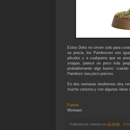
Estos Doks no sirven solo para curar
se precie, los
Painbosses
son igua
pikudoz y a cualquiera que se po
snappa
, parece un poco más pequ
probablemente algo bueno: cuando
Painboss
sea
poco
preciso.
En dos semanas tendremos otra nov
mucho carisma y con algunas
ideas 
Fuente
Miniwars
Publicado por
miniwars
en
16:18:00
6 C