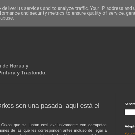
deliver its services and to analyze traffic. Your IP address and
formance and security metrics to ensure quality of service, ge
 abuse.
 de Horus y
intura y Trasfondo.
rkos son una pasada: aquí está el
Servit
 Orkos que se juntan casi exclusivamente con garrapatos
Adept
ones de las que les corresponden antes incluso de llegar a
Selec