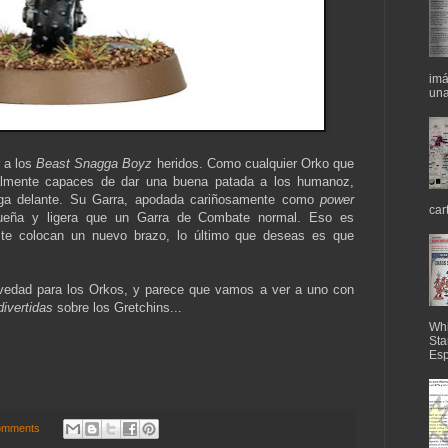
imá
una
 a los
Beast Snagga Boyz
heridos. Como cualquier Orko que
lmente capaces de dar una buena patada a los humanoz,
nga delante. Su Garra, apodada cariñosamente como
power
car
eña y ligera que un Garra de Combate normal. Eso es
 te colocan un nuevo brazo, lo último que deseas es que
edad para los Orkos, y parece que vamos a ver a uno con
divertidas
sobre los Gretchins...
Whi
Sta
Esp
omments