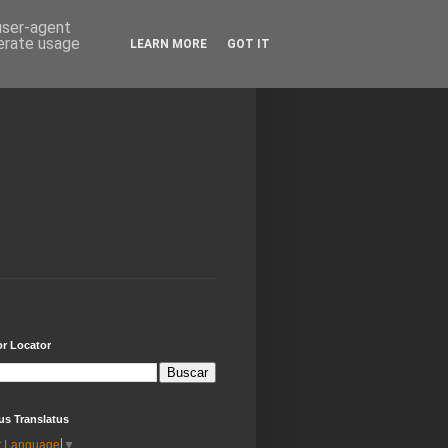
 user-agent
nerate usage
LEARN MORE
GOT IT
or Locator
us Translatus
t Language
▼