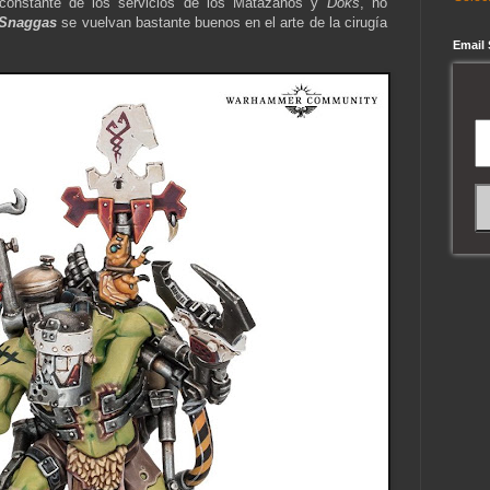
constante de los servicios de los Matazanos y
Doks
, no
 Snaggas
se vuelvan bastante buenos en el arte de la cirugía
Email