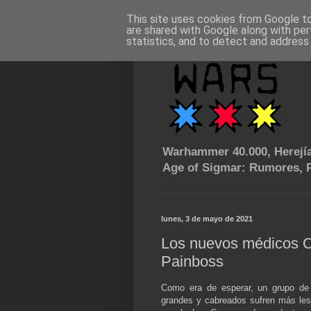
This site uses cookies from Google to 
are shared with Google along with per
statistics, and to detect and address
Warhammer 40.000, Herejía
Age of Sigmar: Rumores, P
lunes, 3 de mayo de 2021
Los nuevos médicos O
Painboss
Como era de esperar, un grupo de
grandes y cabreados sufren más lesi