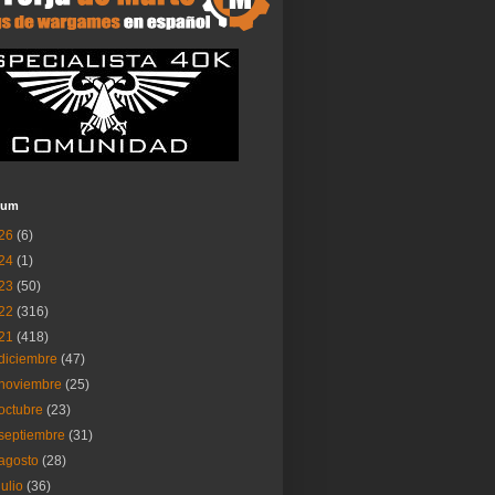
ium
26
(6)
24
(1)
23
(50)
22
(316)
21
(418)
diciembre
(47)
noviembre
(25)
octubre
(23)
septiembre
(31)
agosto
(28)
julio
(36)