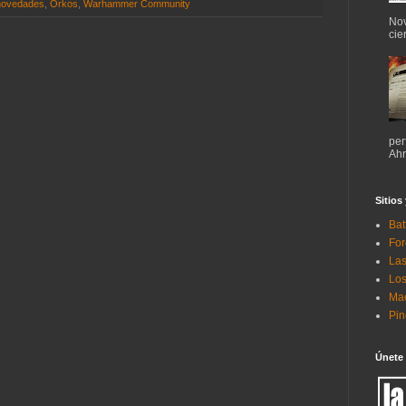
novedades
,
Orkos
,
Warhammer Community
Nov
cie
per
Ahr
Sitios
Bat
For
Las
Los
Mac
Pi
Únete