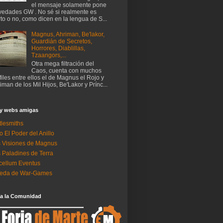
el mensaje solamente pone
edades GW . No sé si realmente es
rto o no, como dicen en la lengua de S...
Magnus, Ahriman, Be'lakor,
Guardián de Secretos,
Horrores, Diablillas,
Tzaangors,...
Otra mega filtración del
Caos, cuenta con muchos
files entre ellos el de Magnus el Rojo y
iman de los Mil Hijos, Be'Lakor y Prínc...
 y webs amigas
tlesmiths
o El Poder del Anillo
 Visiones de Magnus
 Paladines de Terra
ellum Eventus
neda de War-Games
 a la Comunidad