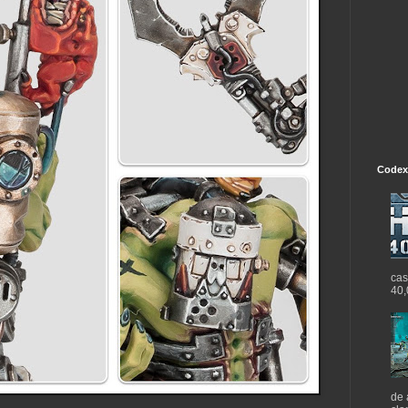
Codex
cas
40,
de 