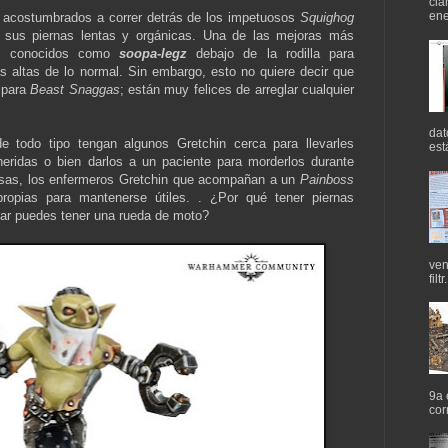
cla
ene
 acostumbrados a correr detrás de los impetuosos
Squighog
sus piernas lentas y orgánicas. Una de las mejoras más
vos conocidos como
soopa-legz
debajo de la rodilla para
 altas de lo normal. Sin embargo, esto no quiere decir que
 para
Beast Snaggas
; están muy felices de arreglar cualquier
dat
 todo tipo tengan algunos Gretchin cerca para llevarles
est
heridas o bien darlos a un paciente para morderlos durante
osas, los enfermeros Gretchin que acompañan a un
Painboss
propias para mantenerse útiles. . ¿Por qué tener piernas
gar puedes tener una rueda de moto?
ven
filtr.
9a 
cor