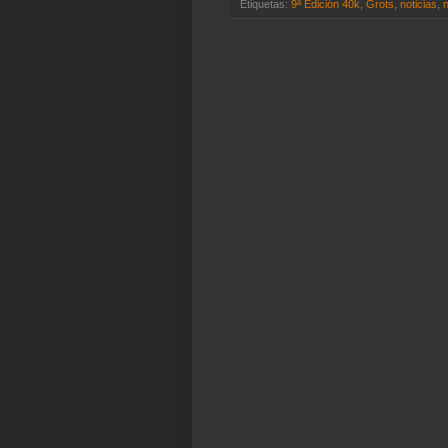
Etiquetas:
9ª Edición 40k
,
Grots
,
noticias
,