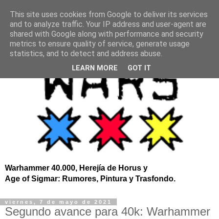
This site uses cookies from Google to deliver its services
and to analyze traffic. Your IP address and user-agent are
shared with Google along with performance and security
metrics to ensure quality of service, generate usage
statistics, and to detect and address abuse.
LEARN MORE
GOT IT
Warhammer 40.000, Herejía de Horus y
Age of Sigmar: Rumores, Pintura y Trasfondo.
viernes, 7 de mayo de 2021
Segundo avance para 40k: Warhammer