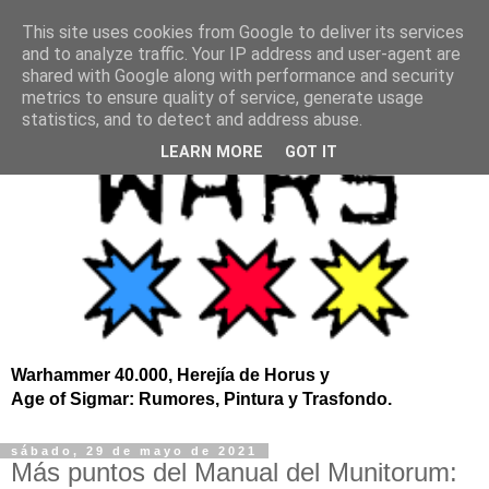
This site uses cookies from Google to deliver its services
and to analyze traffic. Your IP address and user-agent are
shared with Google along with performance and security
metrics to ensure quality of service, generate usage
statistics, and to detect and address abuse.
LEARN MORE
GOT IT
Warhammer 40.000, Herejía de Horus y
Age of Sigmar: Rumores, Pintura y Trasfondo.
sábado, 29 de mayo de 2021
Más puntos del Manual del Munitorum: