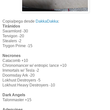
Copia/pega desde
DakkaDakka
:
Tiránidos
Swarmlord -30
Tervigon -20
Stealers -2
Trygon Prime -15
Necrones
Catacomb +10
Chronomancer w/ entropic lance +10
Immortals w/ Tesla -2
Doomsday Ark -20
Lokhust Destroyers -5
Lokhust Heavy Destroyers -10
Dark Angels
Talonmaster +15
Arlequines