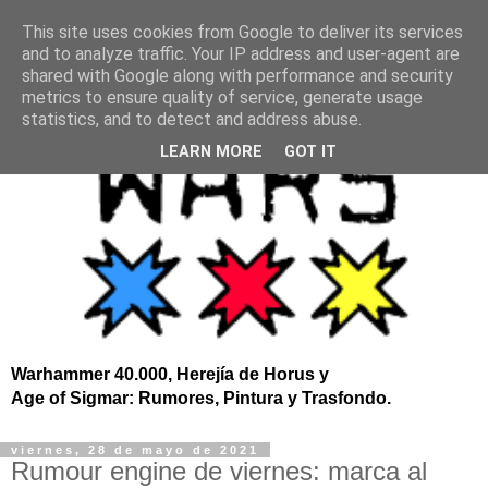
This site uses cookies from Google to deliver its services
and to analyze traffic. Your IP address and user-agent are
shared with Google along with performance and security
metrics to ensure quality of service, generate usage
statistics, and to detect and address abuse.
LEARN MORE
GOT IT
Warhammer 40.000, Herejía de Horus y
Age of Sigmar: Rumores, Pintura y Trasfondo.
viernes, 28 de mayo de 2021
Rumour engine de viernes: marca al