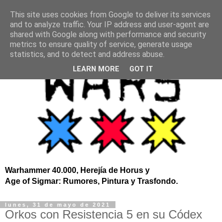
This site uses cookies from Google to deliver its services
and to analyze traffic. Your IP address and user-agent are
shared with Google along with performance and security
metrics to ensure quality of service, generate usage
statistics, and to detect and address abuse.
LEARN MORE
GOT IT
Warhammer 40.000, Herejía de Horus y
Age of Sigmar: Rumores, Pintura y Trasfondo.
lunes, 31 de mayo de 2021
Orkos con Resistencia 5 en su Códex