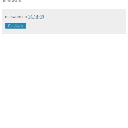
Miniwars
miniwars
en
14:14:00
Compartir