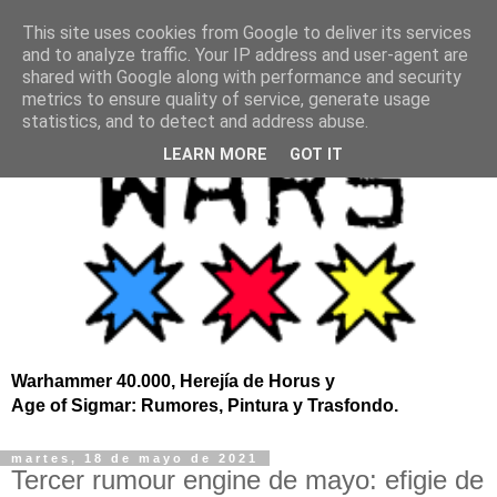
This site uses cookies from Google to deliver its services
and to analyze traffic. Your IP address and user-agent are
shared with Google along with performance and security
metrics to ensure quality of service, generate usage
statistics, and to detect and address abuse.
LEARN MORE
GOT IT
Warhammer 40.000, Herejía de Horus y
Age of Sigmar: Rumores, Pintura y Trasfondo.
martes, 18 de mayo de 2021
Tercer rumour engine de mayo: efigie de