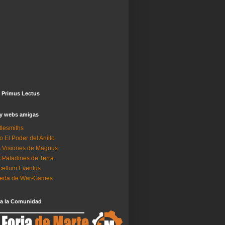
 Primus Lectus
 y webs amigas
tlesmiths
o El Poder del Anillo
 Visiones de Magnus
 Paladines de Terra
ellum Eventus
neda de War-Games
 a la Comunidad