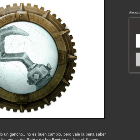
Email
o un gancho.. no es buen cambio, pero vale la pena saber
e las aguas del
Reino de las Bestias
de Age of Sigmar...