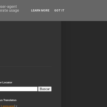
 user-agent
nerate usage
LEARN MORE
GOT IT
or Locator
us Translatus
t Language
▼