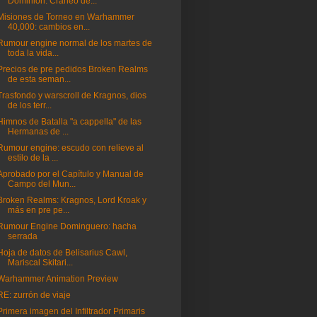
Dominion: Cráneo de...
Misiones de Torneo en Warhammer
40,000: cambios en...
Rumour engine normal de los martes de
toda la vida...
Precios de pre pedidos Broken Realms
de esta seman...
Trasfondo y warscroll de Kragnos, dios
de los terr...
Himnos de Batalla "a cappella" de las
Hermanas de ...
Rumour engine: escudo con relieve al
estilo de la ...
Aprobado por el Capítulo y Manual de
Campo del Mun...
Broken Realms: Kragnos, Lord Kroak y
más en pre pe...
Rumour Engine Dominguero: hacha
serrada
Hoja de datos de Belisarius Cawl,
Mariscal Skitari...
Warhammer Animation Preview
RE: zurrón de viaje
Primera imagen del Infiltrador Primaris