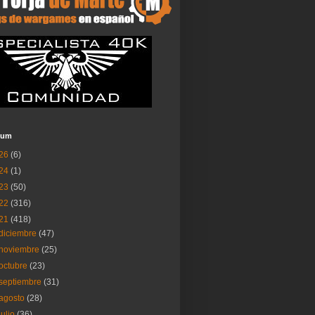
ium
26
(6)
24
(1)
23
(50)
22
(316)
21
(418)
diciembre
(47)
noviembre
(25)
octubre
(23)
septiembre
(31)
agosto
(28)
julio
(36)