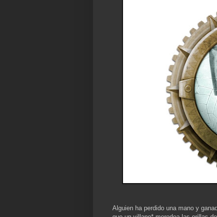
Alguien ha perdido una mano y ganad
que un villano* merodea las orillas d