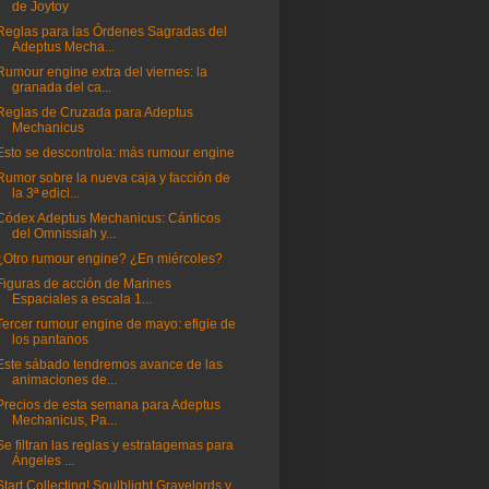
de Joytoy
Reglas para las Órdenes Sagradas del
Adeptus Mecha...
Rumour engine extra del viernes: la
granada del ca...
Reglas de Cruzada para Adeptus
Mechanicus
Esto se descontrola: más rumour engine
Rumor sobre la nueva caja y facción de
la 3ª edici...
Códex Adeptus Mechanicus: Cánticos
del Omnissiah y...
¿Otro rumour engine? ¿En miércoles?
Figuras de acción de Marines
Espaciales a escala 1...
Tercer rumour engine de mayo: efigie de
los pantanos
Este sábado tendremos avance de las
animaciones de...
Precios de esta semana para Adeptus
Mechanicus, Pa...
Se filtran las reglas y estratagemas para
Ángeles ...
Start Collecting! Soulblight Gravelords y