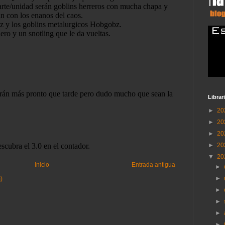
Librar
►
20
►
20
►
20
►
20
▼
20
Inicio
Entrada antigua
►
►
)
►
►
►
►