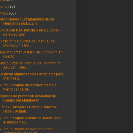
junio
(30)
mayo
(60)
Bendiciones i Estratagemas de las
Hermanas de Batalla
Orkos con Resistencia 5 en su Códex
de 9a edición
Filtración de puntos del Manual del
Munitorum y Ob...
Age of Sigmar DOMINION: unboxing en
directo
Más puntos del Manual del Munitorum:
Asuryani, Nec...
Se filtran algunos costes en puntos para
Marines E...
Rumour engine de viernes: marca al
hierro candente
Bajadas de puntos en el Manual de
Campo del Munitorum
Códex Caballeros Grises, Códex Mil
Hijos y actuali...
Rumour engine Visions of Beasts: todo
el mundo hac...
Rumour Engine de Age of Sigmar